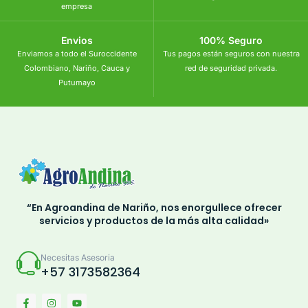
empresa
Envios
100% Seguro
Enviamos a todo el Suroccidente
Tus pagos están seguros con nuestra
Colombiano, Nariño, Cauca y
red de seguridad privada.
Putumayo
“En Agroandina de Nariño, nos enorgullece ofrecer
servicios y productos de la más alta calidad»
Necesitas Asesoria
+57 3173582364