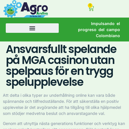
0
Impulsando el
progreso del campo
Colombiano
Ansvarsfullt spelande
på MGA casinon utan
spelpaus för en trygg
spelupplevelse
Att delta i olika typer av underhållning online kan vara både
spännande och tillfredsställande. För att säkerställa en positiv
upplevelse är det avgörande att ha tillgång till olika hjälpmedel
som stödjer medvetna beslut och ansvarstagande val.
Genom att utnyttja nästa generations funktioner och verktyg kan