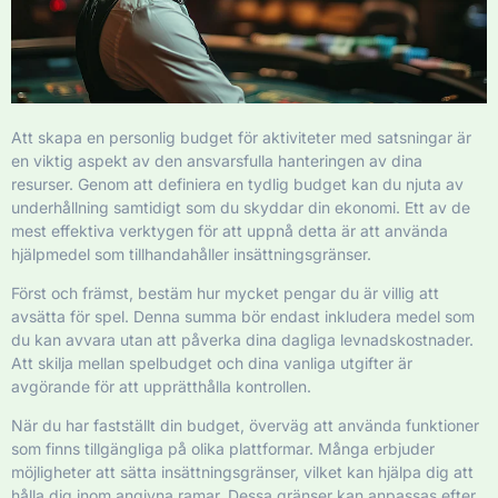
Att skapa en personlig budget för aktiviteter med satsningar är
en viktig aspekt av den ansvarsfulla hanteringen av dina
resurser. Genom att definiera en tydlig budget kan du njuta av
underhållning samtidigt som du skyddar din ekonomi. Ett av de
mest effektiva verktygen för att uppnå detta är att använda
hjälpmedel som tillhandahåller insättningsgränser.
Först och främst, bestäm hur mycket pengar du är villig att
avsätta för spel. Denna summa bör endast inkludera medel som
du kan avvara utan att påverka dina dagliga levnadskostnader.
Att skilja mellan spelbudget och dina vanliga utgifter är
avgörande för att upprätthålla kontrollen.
När du har fastställt din budget, överväg att använda funktioner
som finns tillgängliga på olika plattformar. Många erbjuder
möjligheter att sätta insättningsgränser, vilket kan hjälpa dig att
hålla dig inom angivna ramar. Dessa gränser kan anpassas efter