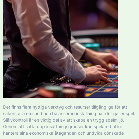
Det finns flera nyttiga verktyg och resurser tillgängliga för att
säkerställa en sund och balanserad inställning när det gäller spel.
Självkontroll är en viktig del av att skapa en trygg spelmiljö.
Genom att sätta upp insättningsgränser kan spelare bättre
hantera sina ekonomiska åtaganden och undvika oönskade