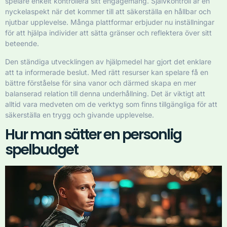
spelare enkelt kontrollera sitt engagemang. Självkontroll är en
nyckelaspekt när det kommer till att säkerställa en hållbar och
njutbar upplevelse. Många plattformar erbjuder nu inställningar
för att hjälpa individer att sätta gränser och reflektera över sitt
beteende.
Den ständiga utvecklingen av hjälpmedel har gjort det enklare
att ta informerade beslut. Med rätt resurser kan spelare få en
bättre förståelse för sina vanor och därmed skapa en mer
balanserad relation till denna underhållning. Det är viktigt att
alltid vara medveten om de verktyg som finns tillgängliga för att
säkerställa en trygg och givande upplevelse.
Hur man sätter en personlig
spelbudget