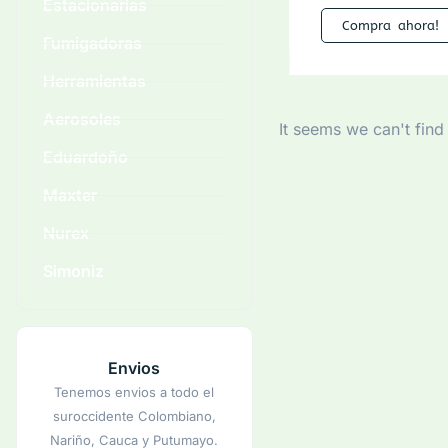
Estacionarias
Compra ahora!
Fumigadoras
Herramientas
Aerosoles
It seems we can't find
Eduardoño
Maxter
Nurex
Simoniz
Envios
Tenemos envios a todo el
suroccidente Colombiano,
Nariño, Cauca y Putumayo.