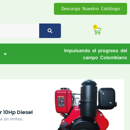
Descarga Nuestro Catálogo
0
Impulsando el progreso del
campo Colombiano
 10Hp Diesel
a sin limites.