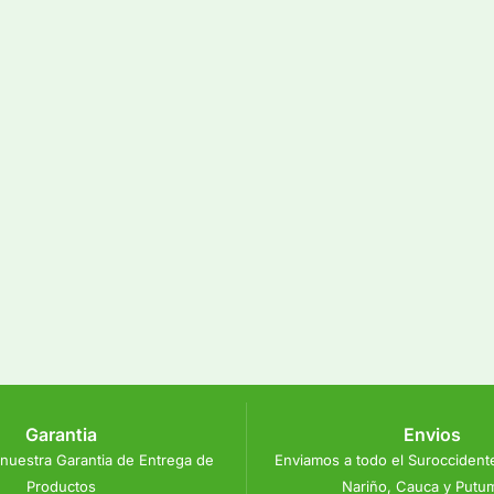
Garantia
Envios
nuestra Garantia de Entrega de
Enviamos a todo el Suroccident
Productos
Nariño, Cauca y Putu