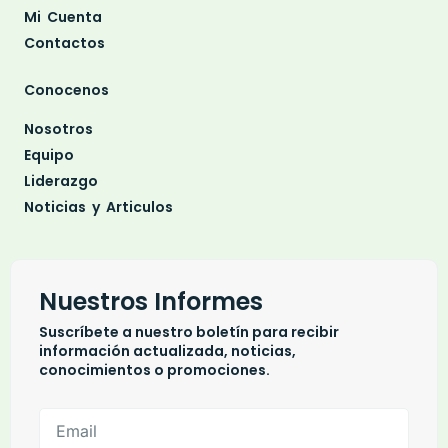
Mi Cuenta
Contactos
Conocenos
Nosotros
Equipo
Liderazgo
Noticias y Articulos
Nuestros Informes
Suscríbete a nuestro boletín para recibir
información actualizada, noticias,
conocimientos o promociones.