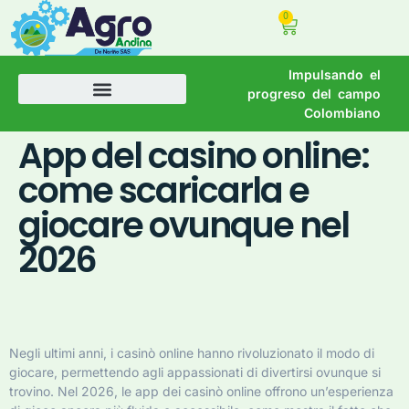
0
Impulsando el
progreso del campo
Colombiano
App del casino online:
come scaricarla e
giocare ovunque nel
2026
Negli ultimi anni, i casinò online hanno rivoluzionato il modo di
giocare, permettendo agli appassionati di divertirsi ovunque si
trovino. Nel 2026, le app dei casinò online offrono un’esperienza