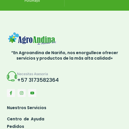
Putumayo
“En Agroandina de Nariño, nos enorgullece ofrecer
servicios y productos de la más alta calidad»
Necesitas Asesoria
+57 3173582364
Nuestros Servicios
Centro de Ayuda
Pedidos