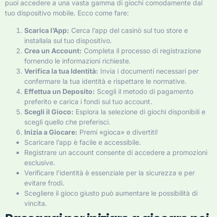
puoi accedere a una vasta gamma di giochi comodamente dal
tuo dispositivo mobile. Ecco come fare:
Scarica l’App:
Cerca l’app del casinò sul tuo store e
installala sul tuo dispositivo.
Crea un Account:
Completa il processo di registrazione
fornendo le informazioni richieste.
Verifica la tua Identità:
Invia i documenti necessari per
confermare la tua identità e rispettare le normative.
Effettua un Deposito:
Scegli il metodo di pagamento
preferito e carica i fondi sul tuo account.
Scegli il Gioco:
Esplora la selezione di giochi disponibili e
scegli quello che preferisci.
Inizia a Giocare:
Premi «gioca» e divertiti!
Scaricare l’app è facile e accessibile.
Registrare un account consente di accedere a promozioni
esclusive.
Verificare l’identità è essenziale per la sicurezza e per
evitare frodi.
Scegliere il gioco giusto può aumentare le possibilità di
vincita.