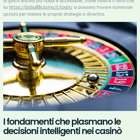
di gioco ancora più fluida e accessibile, come mostra il fatto che
su
si possono trovare numerose
https://babu88casino.it/login/
opzioni per testare le proprie strategie e divertirsi.
I fondamenti che plasmano le
decisioni intelligenti nei casinò