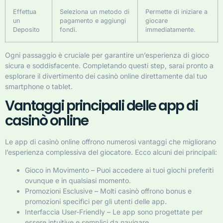
Effettua
Seleziona un metodo di
Permette di iniziare a
un
pagamento e aggiungi
giocare
Deposito
fondi.
immediatamente.
Ogni passaggio è cruciale per garantire un’esperienza di gioco
sicura e soddisfacente. Completando questi step, sarai pronto a
esplorare il divertimento dei casinò online direttamente dal tuo
smartphone o tablet.
Vantaggi principali delle app di
casinò online
Le app di casinò online offrono numerosi vantaggi che migliorano
l’esperienza complessiva del giocatore. Ecco alcuni dei principali:
Gioco in Movimento – Puoi accedere ai tuoi giochi preferiti
ovunque e in qualsiasi momento.
Promozioni Esclusive – Molti casinò offrono bonus e
promozioni specifici per gli utenti delle app.
Interfaccia User-Friendly – Le app sono progettate per
essere intuitive e semplici da navigare.