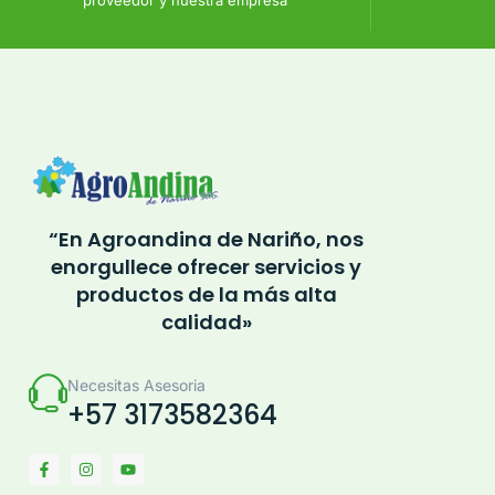
proveedor y nuestra empresa
“En Agroandina de Nariño, nos
enorgullece ofrecer servicios y
productos de la más alta
calidad»
Necesitas Asesoria
+57 3173582364