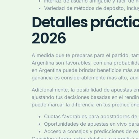
Interfaz de usuario amigable y fácil de 
Variedad de métodos de depósito, incl
Detalles prácti
2026
A medida que te preparas para el partido, tam
Argentina son favorables, con una probabilida
en Argentina puede brindar beneficios más se
ganancia es considerablemente más alto, aun
Adicionalmente, la posibilidad de apuestas en
ajustando tus decisiones basadas en el rendim
puede marcar la diferencia en tus prediccione
Cuotas favorables para apostadores de 
Oportunidades de apuestas en vivo para 
Acceso a consejos y predicciones de ex
Considerar todos estos detalles te permitirá n