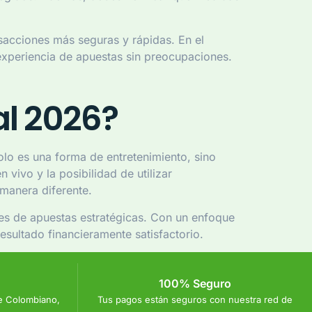
acciones más seguras y rápidas. En el
a experiencia de apuestas sin preocupaciones.
al 2026?
lo es una forma de entretenimiento, sino
vivo y la posibilidad de utilizar
 manera diferente.
es de apuestas estratégicas. Con un enfoque
esultado financieramente satisfactorio.
100% Seguro
e Colombiano,
Tus pagos están seguros con nuestra red de