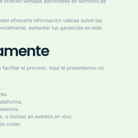
ue ofrecen ventajas adicionales en términos de
den ofrecerte información valiosa sobre las
encialmente, aumentar tus ganancias en este
tamente
facilitar el proceso. Aquí te presentamos un
.
nta.
lataforma.
niencia.
s, o incluso en eventos en vivo.
as cosas.