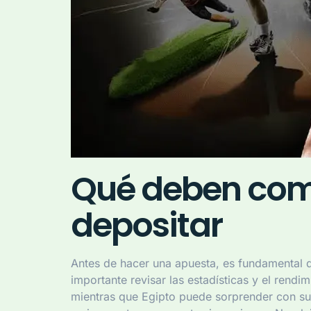
Qué deben comp
depositar
Antes de hacer una apuesta, es fundamental qu
importante revisar las estadísticas y el rendi
mientras que Egipto puede sorprender con su