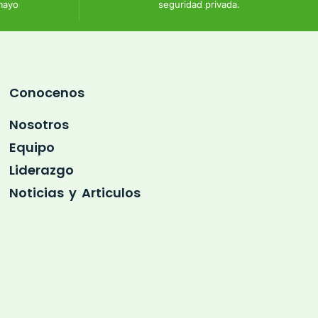
mayo
seguridad privada.
Conocenos
Nosotros
Equipo
Liderazgo
Noticias y Articulos