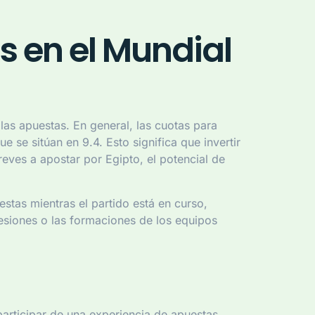
s en el Mundial
las apuestas. En general, las cuotas para
 se sitúan en 9.4. Esto significa que invertir
eves a apostar por Egipto, el potencial de
stas mientras el partido está en curso,
lesiones o las formaciones de los equipos
 participar de una experiencia de apuestas