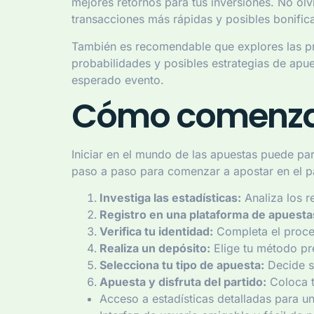
mejores retornos para tus inversiones. No olv
transacciones más rápidas y posibles bonific
También es recomendable que explores las pre
probabilidades y posibles estrategias de apu
esperado evento.
Cómo comenzar
Iniciar en el mundo de las apuestas puede pa
paso a paso para comenzar a apostar en el pa
Investiga las estadísticas:
Analiza los r
Registro en una plataforma de apuesta
Verifica tu identidad:
Completa el proces
Realiza un depósito:
Elige tu método pr
Selecciona tu tipo de apuesta:
Decide si
Apuesta y disfruta del partido:
Coloca t
Acceso a estadísticas detalladas para u