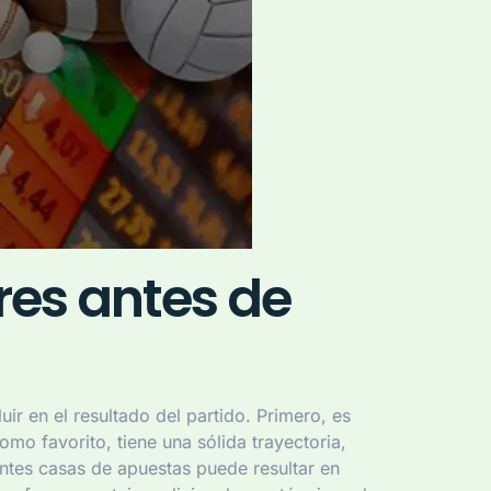
es antes de
r en el resultado del partido. Primero, es
omo favorito, tiene una sólida trayectoria,
ntes casas de apuestas puede resultar en