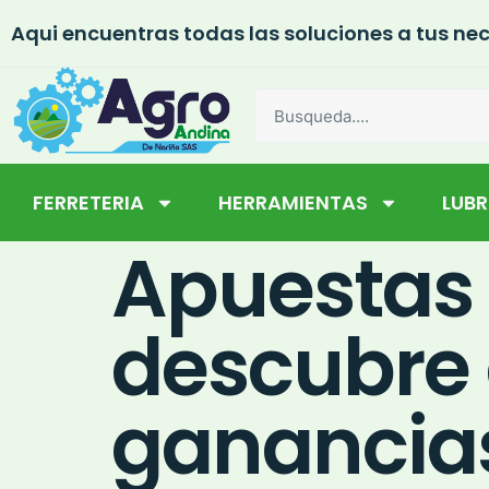
Aqui encuentras todas las soluciones a tus nec
FERRETERIA
HERRAMIENTAS
LUB
Apuestas 
descubre
ganancia