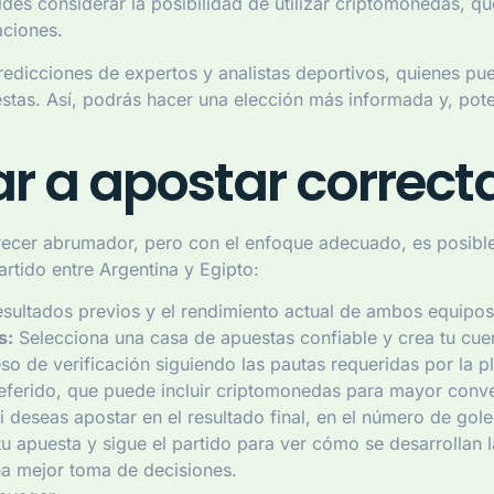
ides considerar la posibilidad de utilizar criptomonedas, q
aciones.
dicciones de expertos y analistas deportivos, quienes pue
estas. Así, podrás hacer una elección más informada y, pot
 a apostar correc
recer abrumador, pero con el enfoque adecuado, es posible 
rtido entre Argentina y Egipto:
esultados previos y el rendimiento actual de ambos equipos
s:
Selecciona una casa de apuestas confiable y crea tu cue
o de verificación siguiendo las pautas requeridas por la p
eferido, que puede incluir criptomonedas para mayor conve
 deseas apostar en el resultado final, en el número de gole
u apuesta y sigue el partido para ver cómo se desarrollan l
na mejor toma de decisiones.