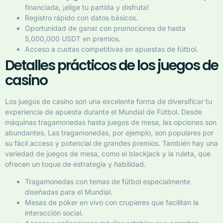
financiada, ¡elige tu partida y disfruta!
Registro rápido con datos básicos.
Oportunidad de ganar con promociones de hasta
5,000,000 USDT en premios.
Acceso a cuotas competitivas en apuestas de fútbol.
Detalles prácticos de los juegos de
casino
Los juegos de casino son una excelente forma de diversificar tu
experiencia de apuesta durante el Mundial de Fútbol. Desde
máquinas tragamonedas hasta juegos de mesa, las opciones son
abundantes. Las tragamonedas, por ejemplo, son populares por
su fácil acceso y potencial de grandes premios. También hay una
variedad de juegos de mesa, como el blackjack y la ruleta, que
ofrecen un toque de estrategia y habilidad.
Tragamonedas con temas de fútbol especialmente
diseñadas para el Mundial.
Mesas de póker en vivo con crupieres que facilitan la
interacción social.