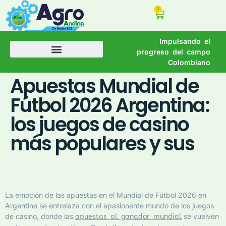
0
Impulsando el
progreso del campo
Colombiano
Apuestas Mundial de
Fútbol 2026 Argentina:
los juegos de casino
más populares y sus
La emoción de las apuestas en el Mundial de Fútbol 2026 en
Argentina se entrelaza con el apasionante mundo de los juegos
de casino, donde las
se vuelven
apuestas al ganador mundial