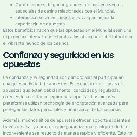
Oportunidades de ganar grandes premios en eventos
especiales de casino relacionados con el Mundial.
Interacción social en juegos en vivo que mejora la
experiencia de apuestas.
Estos beneficios hacen que las apuestas en el Mundial sean una
experiencia integral, conectando a los aficionados del fútbol con
el vibrante mundo de los casinos.
Confianza y seguridad en las
apuestas
La confianza y la seguridad son primordiales al participar en
cualquier actividad de apuestas. Es esencial elegir casas de
apuestas que estén debidamente licenciadas y reguladas,
ofreciendo un entorno seguro para apostar. Las mejores
plataformas utilizan tecnología de encriptación avanzada para
proteger los datos personales y financieros de los usuarios.
Además, muchos sitios de apuestas ofrecen soporte al cliente a
través de chat y correo, lo que garantiza que cualquier duda o
inconveniente sea resuelto de manera rápida y eficiente. Esto no