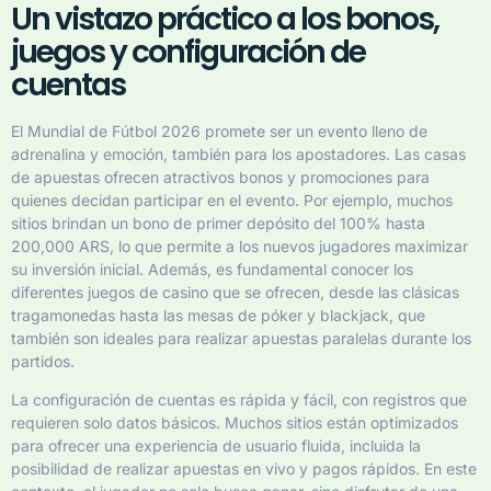
Un vistazo práctico a los bonos,
juegos y configuración de
cuentas
El Mundial de Fútbol 2026 promete ser un evento lleno de
adrenalina y emoción, también para los apostadores. Las casas
de apuestas ofrecen atractivos bonos y promociones para
quienes decidan participar en el evento. Por ejemplo, muchos
sitios brindan un bono de primer depósito del 100% hasta
200,000 ARS, lo que permite a los nuevos jugadores maximizar
su inversión inicial. Además, es fundamental conocer los
diferentes juegos de casino que se ofrecen, desde las clásicas
tragamonedas hasta las mesas de póker y blackjack, que
también son ideales para realizar apuestas paralelas durante los
partidos.
La configuración de cuentas es rápida y fácil, con registros que
requieren solo datos básicos. Muchos sitios están optimizados
para ofrecer una experiencia de usuario fluida, incluida la
posibilidad de realizar apuestas en vivo y pagos rápidos. En este