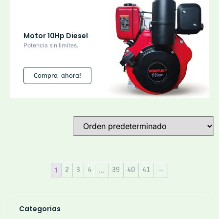
Motor 10Hp Diesel
Potencia sin limites.
Compra ahora!
1
2
3
4
…
39
40
41
→
Categorias