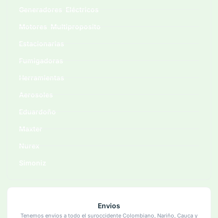
Generadores Eléctricos
Motores Multiproposito
Estacionarias
Fumigadoras
Herramientas
Aerosoles
Eduardoño
Maxter
Nurex
Simoniz
Envios
Tenemos envios a todo el suroccidente Colombiano, Nariño, Cauca y