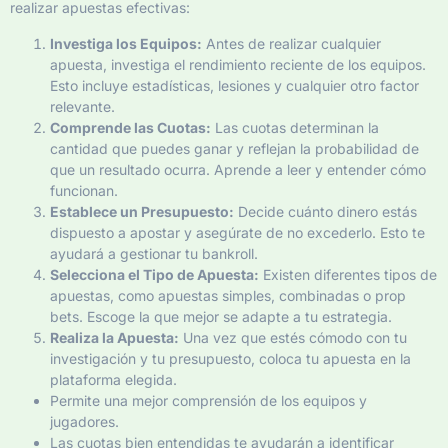
realizar apuestas efectivas:
Investiga los Equipos:
Antes de realizar cualquier
apuesta, investiga el rendimiento reciente de los equipos.
Esto incluye estadísticas, lesiones y cualquier otro factor
relevante.
Comprende las Cuotas:
Las cuotas determinan la
cantidad que puedes ganar y reflejan la probabilidad de
que un resultado ocurra. Aprende a leer y entender cómo
funcionan.
Establece un Presupuesto:
Decide cuánto dinero estás
dispuesto a apostar y asegúrate de no excederlo. Esto te
ayudará a gestionar tu bankroll.
Selecciona el Tipo de Apuesta:
Existen diferentes tipos de
apuestas, como apuestas simples, combinadas o prop
bets. Escoge la que mejor se adapte a tu estrategia.
Realiza la Apuesta:
Una vez que estés cómodo con tu
investigación y tu presupuesto, coloca tu apuesta en la
plataforma elegida.
Permite una mejor comprensión de los equipos y
jugadores.
Las cuotas bien entendidas te ayudarán a identificar