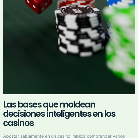
Las bases que moldean
decisiones inteligentes en los
casinos
Apostar sabiamente en un casino implica comprender varios