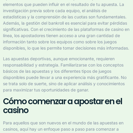
elementos que pueden influir en el resultado de tu apuesta. La
investigación previa sobre cada equipo, el análisis de
estadísticas y la comprensión de las cuotas son fundamentales.
Además, la gestión del bankroll es esencial para evitar pérdidas
significativas. Con el crecimiento de las plataformas de casino en
línea, los apostadores tienen acceso a una gran cantidad de
información tanto sobre los equipos como sobre los juegos
disponibles, lo que les permite tomar decisiones más informadas.
Las apuestas deportivas, aunque emocionante, requieren
responsabilidad y estrategia. Familiarizarse con los conceptos
básicos de las apuestas y los diferentes tipos de juegos
disponibles puede llevar a una experiencia más gratificante. No
se trata solo de suerte, sino de aplicar análisis y conocimientos
para maximizar tus oportunidades de ganar.
Cómo comenzar a apostar en el
casino
Para aquellos que son nuevos en el mundo de las apuestas en
casinos, aquí hay un enfoque paso a paso para comenzar a