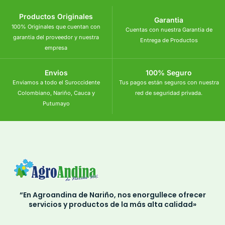
Productos Originales
Garantia
100% Originales que cuentan con
Cuentas con nuestra Garantia de
garantia del proveedor y nuestra
Entrega de Productos
empresa
Envios
100% Seguro
Enviamos a todo el Suroccidente
Tus pagos están seguros con nuestra
Colombiano, Nariño, Cauca y
red de seguridad privada.
Putumayo
“En Agroandina de Nariño, nos enorgullece ofrecer
servicios y productos de la más alta calidad»