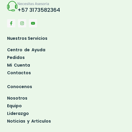
Necesitas Asesoria
+57 3173582364
Nuestros Servicios
Centro de Ayuda
Pedidos
Mi Cuenta
Contactos
Conocenos
Nosotros
Equipo
Liderazgo
Noticias y Articulos