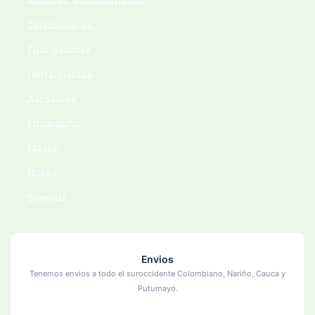
Motores Multiproposito
Estacionarias
Fumigadoras
Herramientas
Aerosoles
Eduardoño
Maxter
Nurex
Simoniz
Envios
Tenemos envios a todo el suroccidente Colombiano, Nariño, Cauca y
Putumayo.