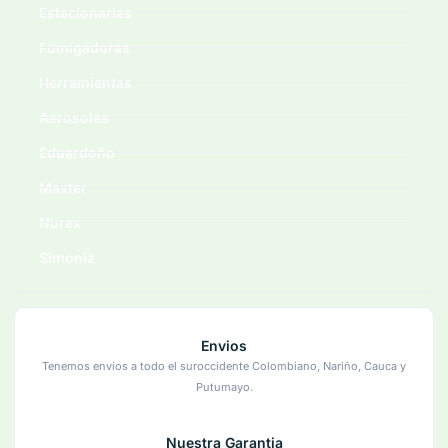
Estacionarias
Fumigadoras
Herramientas
Aerosoles
Eduardoño
Maxter
Nurex
Simoniz
Envios
Tenemos envios a todo el suroccidente Colombiano, Nariño, Cauca y
Putumayo.
Nuestra Garantia