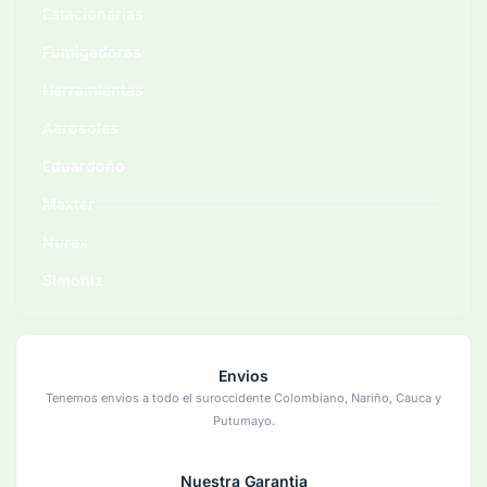
Estacionarias
Fumigadoras
Herramientas
Aerosoles
Eduardoño
Maxter
Nurex
Simoniz
Envios
Tenemos envios a todo el suroccidente Colombiano, Nariño, Cauca y
Putumayo.
Nuestra Garantia