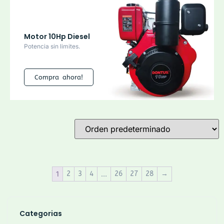
Motor 10Hp Diesel
Potencia sin limites.
Compra ahora!
1
2
3
4
…
26
27
28
→
Categorias