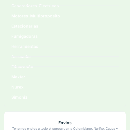
Generadores Eléctricos
Motores Multiproposito
Estacionarias
Fumigadoras
Herramientas
Aerosoles
Eduardoño
Maxter
Nurex
Simoniz
Envios
Tenemos envios a todo el suroccidente Colombiano, Nariño, Cauca y