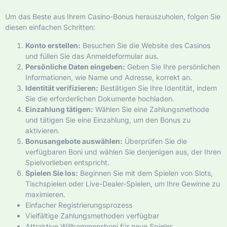
Um das Beste aus Ihrem Casino-Bonus herauszuholen, folgen Sie
diesen einfachen Schritten:
Konto erstellen:
Besuchen Sie die Website des Casinos
und füllen Sie das Anmeldeformular aus.
Persönliche Daten eingeben:
Geben Sie Ihre persönlichen
Informationen, wie Name und Adresse, korrekt an.
Identität verifizieren:
Bestätigen Sie Ihre Identität, indem
Sie die erforderlichen Dokumente hochladen.
Einzahlung tätigen:
Wählen Sie eine Zahlungsmethode
und tätigen Sie eine Einzahlung, um den Bonus zu
aktivieren.
Bonusangebote auswählen:
Überprüfen Sie die
verfügbaren Boni und wählen Sie denjenigen aus, der Ihren
Spielvorlieben entspricht.
Spielen Sie los:
Beginnen Sie mit dem Spielen von Slots,
Tischspielen oder Live-Dealer-Spielen, um Ihre Gewinne zu
maximieren.
Einfacher Registrierungsprozess
Vielfältige Zahlungsmethoden verfügbar
Attraktive Willkommensboni für neue Spieler