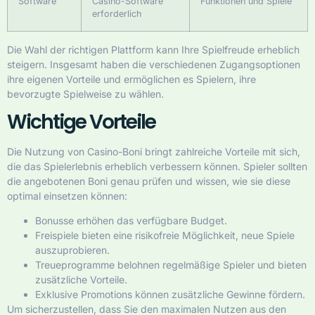
Software
Casino-Software
Funktionen und Spiele
erforderlich
Die Wahl der richtigen Plattform kann Ihre Spielfreude erheblich
steigern. Insgesamt haben die verschiedenen Zugangsoptionen
ihre eigenen Vorteile und ermöglichen es Spielern, ihre
bevorzugte Spielweise zu wählen.
Wichtige Vorteile
Die Nutzung von Casino-Boni bringt zahlreiche Vorteile mit sich,
die das Spielerlebnis erheblich verbessern können. Spieler sollten
die angebotenen Boni genau prüfen und wissen, wie sie diese
optimal einsetzen können:
Bonusse erhöhen das verfügbare Budget.
Freispiele bieten eine risikofreie Möglichkeit, neue Spiele
auszuprobieren.
Treueprogramme belohnen regelmäßige Spieler und bieten
zusätzliche Vorteile.
Exklusive Promotions können zusätzliche Gewinne fördern.
Um sicherzustellen, dass Sie den maximalen Nutzen aus den