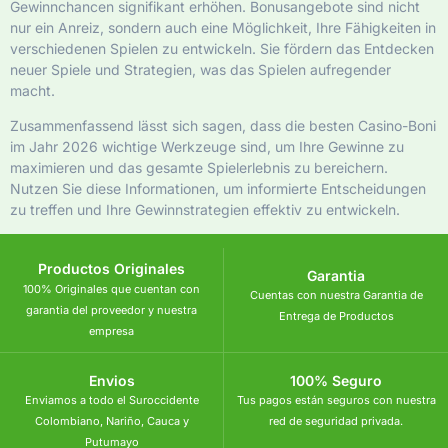
Gewinnchancen signifikant erhöhen. Bonusangebote sind nicht
nur ein Anreiz, sondern auch eine Möglichkeit, Ihre Fähigkeiten in
verschiedenen Spielen zu entwickeln. Sie fördern das Entdecken
neuer Spiele und Strategien, was das Spielen aufregender
macht.
Zusammenfassend lässt sich sagen, dass die besten Casino-Boni
im Jahr 2026 wichtige Werkzeuge sind, um Ihre Gewinne zu
maximieren und das gesamte Spielerlebnis zu bereichern.
Nutzen Sie diese Informationen, um informierte Entscheidungen
zu treffen und Ihre Gewinnstrategien effektiv zu entwickeln.
Productos Originales
Garantia
100% Originales que cuentan con
Cuentas con nuestra Garantia de
garantia del proveedor y nuestra
Entrega de Productos
empresa
Envios
100% Seguro
Enviamos a todo el Suroccidente
Tus pagos están seguros con nuestra
Colombiano, Nariño, Cauca y
red de seguridad privada.
Putumayo