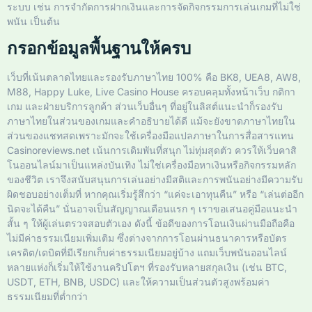
ระบบ เช่น การจำกัดการฝากเงินและการจัดกิจกรรมการเล่นเกมที่ไม่ใช่
พนัน เป็นต้น
กรอกข้อมูลพื้นฐานให้ครบ
เว็บที่เน้นตลาดไทยและรองรับภาษาไทย 100% คือ BK8, UEA8, AW8,
M88, Happy Luke, Live Casino House ครอบคลุมทั้งหน้าเว็บ กติกา
เกม และฝ่ายบริการลูกค้า ส่วนเว็บอื่นๆ ที่อยู่ในลิสต์แนะนำก็รองรับ
ภาษาไทยในส่วนของเกมและคำอธิบายได้ดี แม้จะยังขาดภาษาไทยใน
ส่วนของแชทสดเพราะมักจะใช้เครื่องมือแปลภาษาในการสื่อสารแทน
Casinoreviews.net เน้นการเดิมพันที่สนุก ไม่ทุ่มสุดตัว ควรให้เว็บคาสิ
โนออนไลน์มาเป็นแหล่งบันเทิง ไม่ใช่เครื่องมือหาเงินหรือกิจกรรมหลัก
ของชีวิต เราจึงสนับสนุนการเล่นอย่างมีสติและการพนันอย่างมีความรับ
ผิดชอบอย่างเต็มที่ หากคุณเริ่มรู้สึกว่า “แค่จะเอาทุนคืน” หรือ “เล่นต่ออีก
นิดจะได้คืน” นั่นอาจเป็นสัญญาณเตือนแรก ๆ เราขอเสนอคู่มือแนะนำ
สั้น ๆ ให้ผู้เล่นตรวจสอบตัวเอง ดังนี้ ข้อดีของการโอนเงินผ่านมือถือคือ
ไม่มีค่าธรรมเนียมเพิ่มเติม ซึ่งต่างจากการโอนผ่านธนาคารหรือบัตร
เครดิต/เดบิตที่มีเรียกเก็บค่าธรรมเนียมอยู่บ้าง แถมเว็บพนันออนไลน์
หลายแห่งก็เริ่มให้ใช้งานคริปโตฯ ที่รองรับหลายสกุลเงิน (เช่น BTC,
USDT, ETH, BNB, USDC) และให้ความเป็นส่วนตัวสูงพร้อมค่า
ธรรมเนียมที่ต่ำกว่า