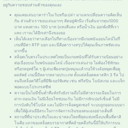
อยู่กับความชอบส่วนตัวของคุณเอง
คุณเคยเล่นบาคาร่าในเว้บหรือเปล่า มาแลกเปลี่ยนความคิดเห็น
กัน ส่วนตัวเราชอบเล่นมากๆ ติดอยู่พักนึง เริ่มต้นจากทุน1000
บาท แทงตาละ 100 บาท (แทงสีแดง หรือน้ำเงิน ออกฝั่งสีที่เรา
แทง เราจะได้อีกเท่านึงของยอ
เห็นได้เลยว่าทางเลือกไม่กี่ทางเนื่องจากมีเกมพนันออนไลน์ไม่กี่
เกมที่มีค่า RTP บอก และนี่คือตารางสรุปให้คุณเห็นภาพชัดเจน
มากขึ้น
สล็อตเว็บตรงในประเทศไทยเป็นเกมพนันที่ได้รับความนิยมอย่าง
ต่อเนื่องบนเว็บพนันออนไลน์ เนื่องจากเล่นง่าย ไม่ต้องใช้ทักษะ
หรือกลยุทธ์ใด ๆ ผู้เล่นเพียงกดปุ่มหมุนแล้วรอให้วงล้อหยุดเพื่อดู
ผลลัพธ์ เกมนี้มีหลากหลายประเภท ตั้งแต่สล็อตคลาสสิก 3 รีล ไป
จนถึงสล็อตวิดีโอที่มีฟีเจอร์พิเศษ เช่น ฟรีสปิน โบนัสเกม และแจ็ก
พอตแบบโปรเกรสซีฟ
ความเป็นไม่มีขั้นต่ำที่แท้จริงยังรวมถึงไม่มีค่าธรรมเนียมในการ
ฝาก-ถอนเงิน ไม่มีเงื่อนไขซ่อนเร้น ไม่มีการหักเปอร์เซ็นต์ ไม่มี
การบังคับใช้โบนัส และไม่มีการล็อคยูสเซอร์ ระบบถูกออกแบบมา
เพื่อให้ผู้เล่นมีอิสระในการจัดการเงินของตนเองอย่างเต็มที่
สถานที่ที่น่าประทับใจและน่าหลงใหลที่สุดแห่งหนึ่งบนพื้นที่คาสิ
โนคือ แถวของสล็อตบรรยากาศที่คล้ายคลึงกันนี้มีให้บริการบน