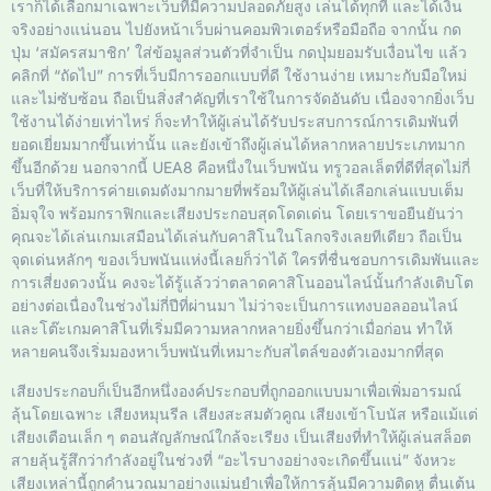
เราก็ได้เลือกมาเฉพาะเว็บที่มีความปลอดภัยสูง เล่นได้ทุกที่ และได้เงิน
จริงอย่างแน่นอน ไปยังหน้าเว็บผ่านคอมพิวเตอร์หรือมือถือ จากนั้น กด
ปุ่ม ‘สมัครสมาชิก’ ใส่ข้อมูลส่วนตัวที่จำเป็น กดปุ่มยอมรับเงื่อนไข แล้ว
คลิกที่ “ถัดไป” การที่เว็บมีการออกแบบที่ดี ใช้งานง่าย เหมาะกับมือใหม่
และไม่ซับซ้อน ถือเป็นสิ่งสำคัญที่เราใช้ในการจัดอันดับ เนื่องจากยิ่งเว็บ
ใช้งานได้ง่ายเท่าไหร่ ก็จะทำให้ผู้เล่นได้รับประสบการณ์การเดิมพันที่
ยอดเยี่ยมมากขึ้นเท่านั้น และยังเข้าถึงผู้เล่นได้หลากหลายประเภทมาก
ขึ้นอีกด้วย นอกจากนี้ UEA8 คือหนึ่งในเว็บพนัน ทรูวอลเล็ตที่ดีที่สุดไม่กี่
เว็บที่ให้บริการค่ายเดมดังมากมายที่พร้อมให้ผู้เล่นได้เลือกเล่นแบบเต็ม
อิ่มจุใจ พร้อมกราฟิกและเสียงประกอบสุดโดดเด่น โดยเราขอยืนยันว่า
คุณจะได้เล่นเกมเสมือนได้เล่นกับคาสิโนในโลกจริงเลยทีเดียว ถือเป็น
จุดเด่นหลักๆ ของเว็บพนันแห่งนี้เลยก็ว่าได้ ใครที่ชื่นชอบการเดิมพันและ
การเสี่ยงดวงนั้น คงจะได้รู้แล้วว่าตลาดคาสิโนออนไลน์นั้นกำลังเติบโต
อย่างต่อเนื่องในช่วงไม่กี่ปีที่ผ่านมา ไม่ว่าจะเป็นการแทงบอลออนไลน์
และโต๊ะเกมคาสิโนที่เริ่มมีความหลากหลายยิ่งขึ้นกว่าเมื่อก่อน ทำให้
หลายคนจึงเริ่มมองหาเว็บพนันที่เหมาะกับสไตล์ของตัวเองมากที่สุด
เสียงประกอบก็เป็นอีกหนึ่งองค์ประกอบที่ถูกออกแบบมาเพื่อเพิ่มอารมณ์
ลุ้นโดยเฉพาะ เสียงหมุนรีล เสียงสะสมตัวคูณ เสียงเข้าโบนัส หรือแม้แต่
เสียงเตือนเล็ก ๆ ตอนสัญลักษณ์ใกล้จะเรียง เป็นเสียงที่ทำให้ผู้เล่นสล็อต
สายลุ้นรู้สึกว่ากำลังอยู่ในช่วงที่ “อะไรบางอย่างจะเกิดขึ้นแน่” จังหวะ
เสียงเหล่านี้ถูกคำนวณมาอย่างแม่นยำเพื่อให้การลุ้นมีความติดหู ตื่นเต้น