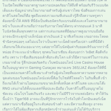
โนเปิดใหม่ที่ผ่านมาตรฐานความปลอดภัยมาให้ถึงที่ พร้อมกับรีวิวแบบจัด
เต็มและข้อมูลน่าสนใจมากมายสำหรับผู้เล่นชาวไทย ข้อดีของการเล่น
คาสิโนสดใหม่ก็คือ พูดถึงแหล่งรวมเกมที่เล่นแล้วรู้สึกถึงความหรูหรา
ต้องยกนิ้วให้ AW8 ที่นี่ยังเป็นพันธมิตรกับแบรนด์ดังและสโมสรมากมาย
หน้าเว็บและตัวเกมถือว่ารองรับภาษาไทยได้ครบ ฝากถอนแค่ 3 นาที
โบนัสจัดเต็มทุกเทศกาล แต่การเล่นเกมสดที่มีคุณภาพสูงมากบนมือถือ
อาจจะมีกระตุกบ้างเล็กน้อย ฝากเงินแค่ 2 นาทีเสร็จเลย เกมอาจจะโหลด
ช้านิดๆหน่อยๆ แต่ไม่แน่ใจว่าเป็นเพราะเน็ตด้วยหรือเปล่า แต่ที่นี่มีตัว
เลือกเกมให้เล่นเยอะมากๆ แต่อยากให้โบนัสคุ้มค่ากับยอดเทิร์นมากกว่านี้
หน่อย ถ้าจะแนะนำเพื่อนๆ ทุกคนในอาเซียน ต้องบอกว่า 1xBet คือดีจริง
ครับ เพราะว่าชื่อเสียงของเค้าคือระดับโลก แล้วก็มีความแฟร์ในการเล่น
เกมมากด้วย รู้สึกปลอดภัยครับ เว็บพนันออนไลน์ Live Casino House
ถือใบอนุญาตจาก Gaming Curaçao หมายเลข 365/JAZ ต้องยกให้ที่นี่
เป็นแหล่งเกมคาสิโนที่เหมาะสำหรับผู้เล่นไทยที่มองหาความหลากหลาย
จุดเด่นของเว็บพนันออนไลน์แห่งนี้คือเว็บไซต์ที่โหลดไว ไม่กินพื้นที่ เข้า
ถึงเกมได้เร็วผ่านไอคอนเกมขนาดเล็กทั้งสล็อต คาสิโนสด และเกมโต๊ะ
RNG เล่นง่ายได้ทั้งบนเดสก์ท็อปและมือถือ เว็บคาสิโนที่ใบอนุญาตไม่
ชัดเจน เน้นโปรโมตเกินจริง และพบว่าไม่มีรีวิวจากแหล่งอิสระ ทำให้วัน
นี้แม้ว่า Tiger168 อาจจะเป็นที่รู้จักจากการไวรัลไปทั่วโลกอินเตอร์เน็ต
แต่ความน่าเชื่อถืออยู่ในระดับค่อนข้างต่ำ และมีความเสี่ยงสูง อาจจะ
เรียกว่าได้ไม่คุ้มเสียหากเลือกสมัครเข้าร่วมเล่นแล้วไม่ได้รับบริการ