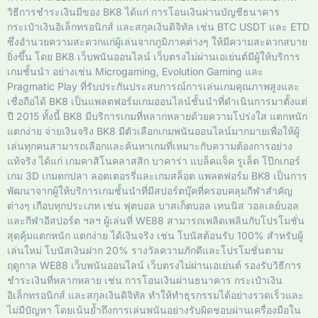
วิธีการชำระเงินมีของ BK8 ได้แก่ การโอนเงินผ่านบัญชีธนาคาร
กระเป๋าเงินอิเล็กทรอนิกส์ และสกุลเงินดิจิทัล เช่น BTC USDT และ ETD
ซึ่งอำนวยความสะดวกแก่ผู้เล่นจากภูมิภาคต่างๆ ให้มีความสะดวกสบาย
ยิ่งขึ้น โดย BK8 เว็บพนันออนไลน์ เว็บตรงไม่ผ่านเอเย่นต์มีผู้ให้บริการ
เกมชั้นนำ อย่างเช่น Microgaming, Evolution Gaming และ
Pragmatic Play ที่รับประกันประสบการณ์การเล่นเกมคุณภาพสูงและ
เชื่อถือได้ BK8 เป็นแพลตฟอร์มเกมออนไลน์ชั้นนำที่ดำเนินการมาตั้งแต่
ปี 2015 ทั้งนี้ BK8 มีบริการเกมที่หลากหลายด้วยความโปร่งใส แตกหนัก
แตกง่าย จ่ายเงินจริง BK8 มีตัวเลือกเกมพนันออนไลน์มากมายเพื่อให้ผู้
เล่นทุกคนสามารถเลือกและค้นหาเกมที่เหมาะกับความต้องการอย่าง
แท้จริง ได้แก่ เกมคาสิโนคลาสสิก บาคาร่า แบล็คแจ็ค รูเล็ต โป๊กเกอร์
เกม 3D เกมตกปลา ลอตเตอรรี่และเกมสล็อต แพลตฟอร์ม BK8 เป็นการ
พัฒนาจากผู้ให้บริการเกมชั้นนำที่มีสปอร์ตบุ๊คที่ครอบคลุมกีฬาสำคัญ
ต่างๆ เกือบทุกประเภท เช่น ฟุตบอล บาสเก็ตบอล เทนนิส วอลเลย์บอล
และกีฬาอีสปอร์ต ฯลฯ ผู้เล่นที่ WE88 สามารถเพลิดเพลินกับโปรโมชั่น
สุดคุ้มแตกหนัก แตกง่าย ได้เงินจริง เช่น โบนัสต้อนรับ 100% สำหรับผู้
เล่นใหม่ โบนัสเงินฝาก 20% รางวัลความภักดีและโปรโมชั่นตาม
ฤดูกาล WE88 เว็บพนันออนไลน์ เว็บตรงไม่ผ่านเอเย่นต์ รองรับวิธีการ
ชำระเงินที่หลากหลาย เช่น การโอนเงินผ่านธนาคาร กระเป๋าเงิน
อิเล็กทรอนิกส์ และสกุลเงินดิจิทัล ทำให้ทำธุรกรรมได้อย่างรวดเร็วและ
ไม่มีปัญหา โดยเน้นย้ำถึงการเล่นพนันอย่างรับผิดชอบผ่านเครื่องมือใน