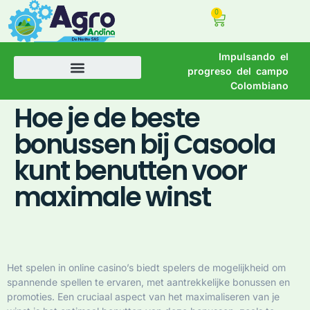
0
Impulsando el
progreso del campo
Colombiano
Hoe je de beste
bonussen bij Casoola
kunt benutten voor
maximale winst
Het spelen in online casino’s biedt spelers de mogelijkheid om
spannende spellen te ervaren, met aantrekkelijke bonussen en
promoties. Een cruciaal aspect van het maximaliseren van je