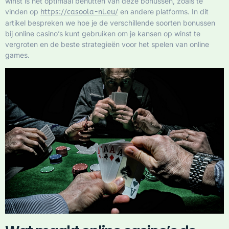
winst is het optimaal benutten van deze bonussen, zoals te
vinden op
en andere platforms. In dit
https://casoola-nl.eu/
artikel bespreken we hoe je de verschillende soorten bonussen
bij online casino’s kunt gebruiken om je kansen op winst te
vergroten en de beste strategieën voor het spelen van online
games.