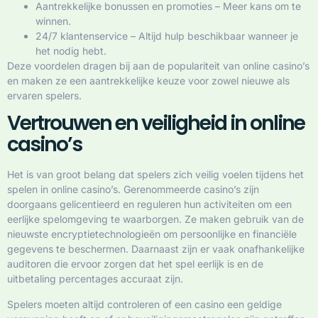
Aantrekkelijke bonussen en promoties – Meer kans om te
winnen.
24/7 klantenservice – Altijd hulp beschikbaar wanneer je
het nodig hebt.
Deze voordelen dragen bij aan de populariteit van online casino’s
en maken ze een aantrekkelijke keuze voor zowel nieuwe als
ervaren spelers.
Vertrouwen en veiligheid in online
casino’s
Het is van groot belang dat spelers zich veilig voelen tijdens het
spelen in online casino’s. Gerenommeerde casino’s zijn
doorgaans gelicentieerd en reguleren hun activiteiten om een
eerlijke spelomgeving te waarborgen. Ze maken gebruik van de
nieuwste encryptietechnologieën om persoonlijke en financiële
gegevens te beschermen. Daarnaast zijn er vaak onafhankelijke
auditoren die ervoor zorgen dat het spel eerlijk is en de
uitbetaling percentages accuraat zijn.
Spelers moeten altijd controleren of een casino een geldige