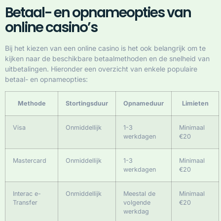
Betaal- en opnameopties van
online casino’s
Bij het kiezen van een online casino is het ook belangrijk om te
kijken naar de beschikbare betaalmethoden en de snelheid van
uitbetalingen. Hieronder een overzicht van enkele populaire
betaal- en opnameopties:
Methode
Stortingsduur
Opnameduur
Limieten
Visa
Onmiddellijk
1-3
Minimaal
werkdagen
€20
Mastercard
Onmiddellijk
1-3
Minimaal
werkdagen
€20
Interac e-
Onmiddellijk
Meestal de
Minimaal
Transfer
volgende
€20
werkdag