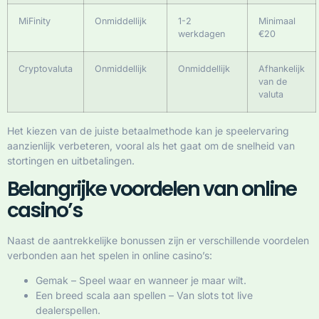
MiFinity
Onmiddellijk
1-2
Minimaal
werkdagen
€20
Cryptovaluta
Onmiddellijk
Onmiddellijk
Afhankelijk
van de
valuta
Het kiezen van de juiste betaalmethode kan je speelervaring
aanzienlijk verbeteren, vooral als het gaat om de snelheid van
stortingen en uitbetalingen.
Belangrijke voordelen van online
casino’s
Naast de aantrekkelijke bonussen zijn er verschillende voordelen
verbonden aan het spelen in online casino’s:
Gemak – Speel waar en wanneer je maar wilt.
Een breed scala aan spellen – Van slots tot live
dealerspellen.