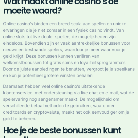
Wat maakt online casino’s de
moeite waard?
Online casino’s bieden een breed scala aan spellen en unieke
ervaringen die je niet zomaar in een fysiek casino vindt. Van
online slots tot live dealer spellen, de mogelijkheden zijn
eindeloos. Bovendien zijn er vaak aantrekkelijke bonussen voor
nieuwe en bestaande spelers, waardoor je meer waar voor je
geld krijgt. Deze bonussen kunnen variëren van
welkomstbonussen tot gratis spins en loyaliteitsprogramma’s.
Door de juiste aanbiedingen te benutten, vergroot je je speelkans
en kun je potentieel grotere winsten behalen.
Daarnaast hebben veel online casino’s uitstekende
klantenservice, met ondersteuning via live chat en e-mail, wat de
spelervaring nog aangenamer maakt. De mogelijkheid om
verschillende betaalmethoden te gebruiken, waaronder
creditcards en cryptovaluta, maakt het ook eenvoudiger om je
geld te beheren.
Hoe je de beste bonussen kunt