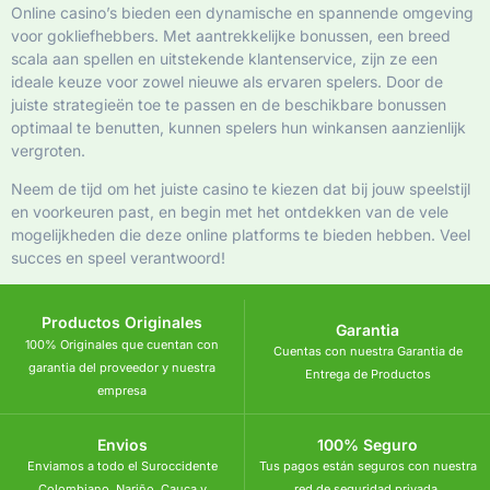
Online casino’s bieden een dynamische en spannende omgeving
voor gokliefhebbers. Met aantrekkelijke bonussen, een breed
scala aan spellen en uitstekende klantenservice, zijn ze een
ideale keuze voor zowel nieuwe als ervaren spelers. Door de
juiste strategieën toe te passen en de beschikbare bonussen
optimaal te benutten, kunnen spelers hun winkansen aanzienlijk
vergroten.
Neem de tijd om het juiste casino te kiezen dat bij jouw speelstijl
en voorkeuren past, en begin met het ontdekken van de vele
mogelijkheden die deze online platforms te bieden hebben. Veel
succes en speel verantwoord!
Productos Originales
Garantia
100% Originales que cuentan con
Cuentas con nuestra Garantia de
garantia del proveedor y nuestra
Entrega de Productos
empresa
Envios
100% Seguro
Enviamos a todo el Suroccidente
Tus pagos están seguros con nuestra
Colombiano, Nariño, Cauca y
red de seguridad privada.