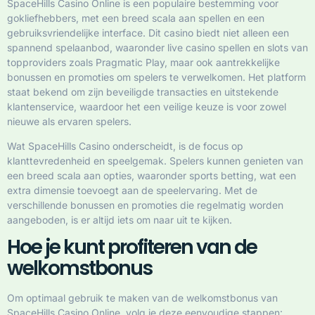
SpaceHills Casino Online is een populaire bestemming voor
gokliefhebbers, met een breed scala aan spellen en een
gebruiksvriendelijke interface. Dit casino biedt niet alleen een
spannend spelaanbod, waaronder live casino spellen en slots van
topproviders zoals Pragmatic Play, maar ook aantrekkelijke
bonussen en promoties om spelers te verwelkomen. Het platform
staat bekend om zijn beveiligde transacties en uitstekende
klantenservice, waardoor het een veilige keuze is voor zowel
nieuwe als ervaren spelers.
Wat SpaceHills Casino onderscheidt, is de focus op
klanttevredenheid en speelgemak. Spelers kunnen genieten van
een breed scala aan opties, waaronder sports betting, wat een
extra dimensie toevoegt aan de speelervaring. Met de
verschillende bonussen en promoties die regelmatig worden
aangeboden, is er altijd iets om naar uit te kijken.
Hoe je kunt profiteren van de
welkomstbonus
Om optimaal gebruik te maken van de welkomstbonus van
SpaceHills Casino Online, volg je deze eenvoudige stappen: