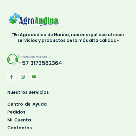
“En Agroandina de Nariño, nos enorgullece ofrecer
servicios y productos de la más alta calidad»
Necesitas Asesoria
+57 3173582364
Nuestros Servicios
Centro de Ayuda
Pedidos
Mi Cuenta
Contactos