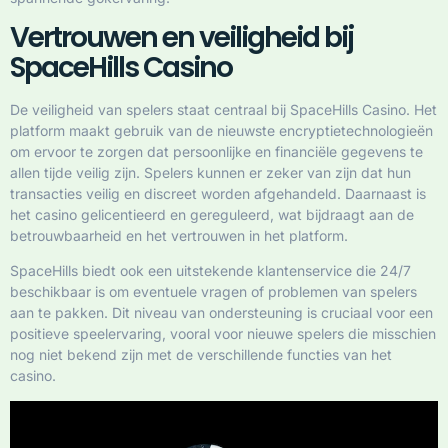
Vertrouwen en veiligheid bij
SpaceHills Casino
De veiligheid van spelers staat centraal bij SpaceHills Casino. Het
platform maakt gebruik van de nieuwste encryptietechnologieën
om ervoor te zorgen dat persoonlijke en financiële gegevens te
allen tijde veilig zijn. Spelers kunnen er zeker van zijn dat hun
transacties veilig en discreet worden afgehandeld. Daarnaast is
het casino gelicentieerd en gereguleerd, wat bijdraagt aan de
betrouwbaarheid en het vertrouwen in het platform.
SpaceHills biedt ook een uitstekende klantenservice die 24/7
beschikbaar is om eventuele vragen of problemen van spelers
aan te pakken. Dit niveau van ondersteuning is cruciaal voor een
positieve speelervaring, vooral voor nieuwe spelers die misschien
nog niet bekend zijn met de verschillende functies van het
casino.