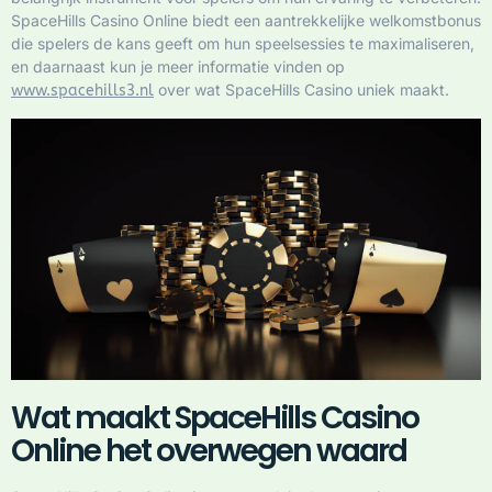
SpaceHills Casino Online biedt een aantrekkelijke welkomstbonus
die spelers de kans geeft om hun speelsessies te maximaliseren,
en daarnaast kun je meer informatie vinden op
over wat SpaceHills Casino uniek maakt.
www.spacehills3.nl
Wat maakt SpaceHills Casino
Online het overwegen waard