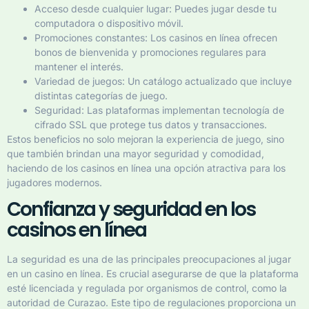
Acceso desde cualquier lugar: Puedes jugar desde tu
computadora o dispositivo móvil.
Promociones constantes: Los casinos en línea ofrecen
bonos de bienvenida y promociones regulares para
mantener el interés.
Variedad de juegos: Un catálogo actualizado que incluye
distintas categorías de juego.
Seguridad: Las plataformas implementan tecnología de
cifrado SSL que protege tus datos y transacciones.
Estos beneficios no solo mejoran la experiencia de juego, sino
que también brindan una mayor seguridad y comodidad,
haciendo de los casinos en línea una opción atractiva para los
jugadores modernos.
Confianza y seguridad en los
casinos en línea
La seguridad es una de las principales preocupaciones al jugar
en un casino en línea. Es crucial asegurarse de que la plataforma
esté licenciada y regulada por organismos de control, como la
autoridad de Curazao. Este tipo de regulaciones proporciona un