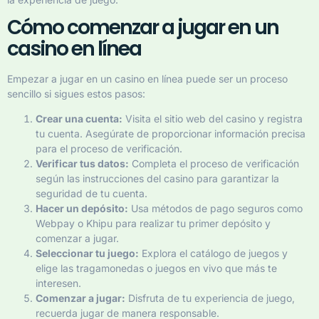
Cómo comenzar a jugar en un
casino en línea
Empezar a jugar en un casino en línea puede ser un proceso
sencillo si sigues estos pasos:
Crear una cuenta:
Visita el sitio web del casino y registra
tu cuenta. Asegúrate de proporcionar información precisa
para el proceso de verificación.
Verificar tus datos:
Completa el proceso de verificación
según las instrucciones del casino para garantizar la
seguridad de tu cuenta.
Hacer un depósito:
Usa métodos de pago seguros como
Webpay o Khipu para realizar tu primer depósito y
comenzar a jugar.
Seleccionar tu juego:
Explora el catálogo de juegos y
elige las tragamonedas o juegos en vivo que más te
interesen.
Comenzar a jugar:
Disfruta de tu experiencia de juego,
recuerda jugar de manera responsable.