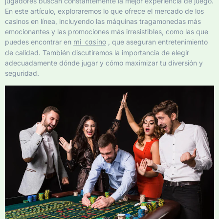
jugadores buscan constantemente la mejor experiencia de juego.
En este artículo, exploraremos lo que ofrece el mercado de los
casinos en línea, incluyendo las máquinas tragamonedas más
emocionantes y las promociones más irresistibles, como las que
puedes encontrar en
, que aseguran entretenimiento
mi casino
de calidad. También discutiremos la importancia de elegir
adecuadamente dónde jugar y cómo maximizar tu diversión y
seguridad.