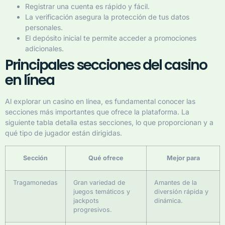
Registrar una cuenta es rápido y fácil.
La verificación asegura la protección de tus datos
personales.
El depósito inicial te permite acceder a promociones
adicionales.
Principales secciones del casino
en línea
Al explorar un casino en línea, es fundamental conocer las
secciones más importantes que ofrece la plataforma. La
siguiente tabla detalla estas secciones, lo que proporcionan y a
qué tipo de jugador están dirigidas.
Sección
Qué ofrece
Mejor para
Tragamonedas
Gran variedad de
Amantes de la
juegos temáticos y
diversión rápida y
jackpots
dinámica.
progresivos.