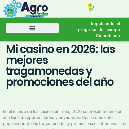
0
Impulsando el
progreso del campo
Colombiano
Mi casino en 2026: las
mejores
tragamonedas y
promociones del año
En el mundo de los casinos en línea, 2026 se presenta como un
año lleno de oportunidades y novedades. Con la creciente
popularidad de las tragamonedas y promocionales atractivas, los