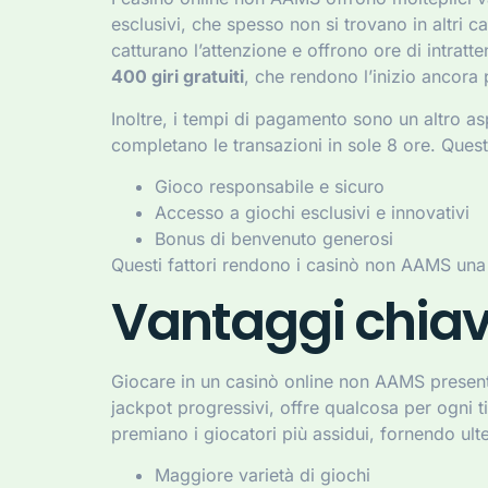
esclusivi, che spesso non si trovano in altri 
catturano l’attenzione e offrono ore di intra
400 giri gratuiti
, che rendono l’inizio ancora
Inoltre, i tempi di pagamento sono un altro a
completano le transazioni in sole 8 ore. Questo
Gioco responsabile e sicuro
Accesso a giochi esclusivi e innovativi
Bonus di benvenuto generosi
Questi fattori rendono i casinò non AAMS una s
Vantaggi chiav
Giocare in un casinò online non AAMS presenta
jackpot progressivi, offre qualcosa per ogni t
premiano i giocatori più assidui, fornendo ulter
Maggiore varietà di giochi