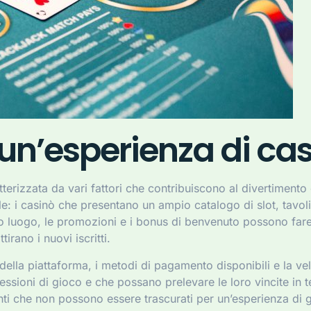
un’esperienza di cas
tterizzata da vari fattori che contribuiscono al divertimento
ale: i casinò che presentano un ampio catalogo di slot, tavol
o luogo, le promozioni e i bonus di benvenuto possono fare 
rano i nuovi iscritti.
 della piattaforma, i metodi di pagamento disponibili e la vel
essioni di gioco e che possano prelevare le loro vincite in te
nti che non possono essere trascurati per un’esperienza di 