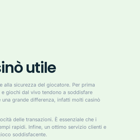
inò utile
 e alla sicurezza del giocatore. Per prima
i e giochi dal vivo tendono a soddisfare
una grande differenza, infatti molti casinò
ocità delle transazioni. È essenziale che i
mpi rapidi. Infine, un ottimo servizio clienti e
gioco soddisfacente.