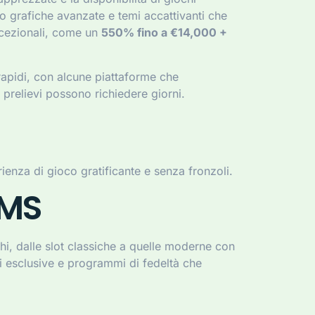
no grafiche avanzate e temi accattivanti che
ccezionali, come un
550% fino a €14,000 +
rapidi, con alcune piattaforme che
 prelievi possono richiedere giorni.
ienza di gioco gratificante e senza fronzoli.
AMS
i, dalle slot classiche a quelle moderne con
ni esclusive e programmi di fedeltà che