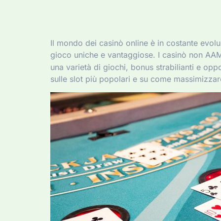
Il mondo dei casinò online è in costante evoluz
gioco uniche e vantaggiose. I casinò non A
una varietà di giochi, bonus strabilianti e opp
sulle slot più popolari e su come massimizzare 