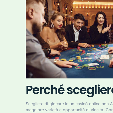
Perché sceglie
Scegliere di giocare in un casinò online non 
maggiore varietà e opportunità di vincita. Con