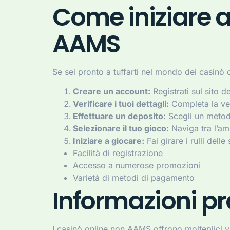
Come iniziare a
AAMS
Se sei pronto a tuffarti nel mondo dei casinò
Creare un account:
Registrati sul sito de
Verificare i tuoi dettagli:
Completa la veri
Effettuare un deposito:
Scegli un metodo
Selezionare il tuo gioco:
Naviga tra l’amp
Iniziare a giocare:
Fai girare i rulli del
Facilità di registrazione
Accesso a numerose promozioni
Varietà di metodi di pagamento
Informazioni p
I casinò online non AAMS offrono molteplici van