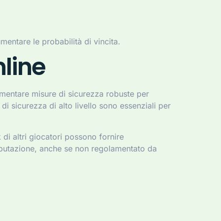
entare le probabilità di vincita.
nline
ementare misure di sicurezza robuste per
 di sicurezza di alto livello sono essenziali per
 di altri giocatori possono fornire
 reputazione, anche se non regolamentato da