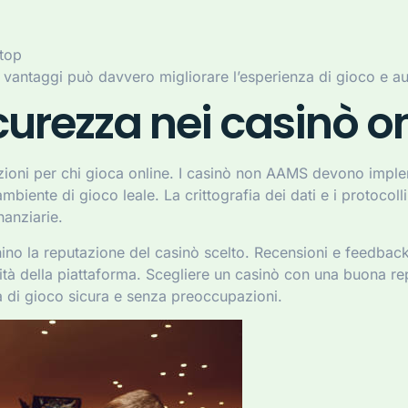
ktop
 vantaggi può davvero migliorare l’esperienza di gioco e aum
icurezza nei casinò o
azioni per chi gioca online. I casinò non AAMS devono impl
mbiente di gioco leale. La crittografia dei dati e i protocolli
nanziarie.
hino la reputazione del casinò scelto. Recensioni e feedback
bilità della piattaforma. Scegliere un casinò con una buona
di gioco sicura e senza preoccupazioni.