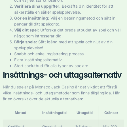
och välj ett starkt lösenord.
Verifiera dina uppgifter:
Bekräfta din identitet för att
säkerställa en säker spelupplevelse.
Gör en insättning:
Välj en betalningsmetod och sätt in
pengar till ditt spelkonto.
Välj ditt spel:
Utforska det breda utbudet av spel och välj
något som intresserar dig.
Börja spela:
Sätt igång med att spela och njut av din
spelupplevelse!
Snabb och enkel registrering process
Flera insättningsalternativ
Stort spelutbud för alla typer av spelare
Insättnings- och uttagsalternativ
När du spelar på Monaco Jack Casino är det viktigt att förstå
vilka insättnings- och uttagsmetoder som finns tillgängliga. Här
är en översikt över de aktuella alternativen:
Metod
Insättningstid
Uttagstid
Gränser
Kreditkort
Omedelbart
1-3 dagar
Min. 100