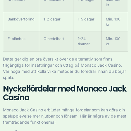
kr
Banköverföring
1-2 dagar
1-5 dagar
Min. 100
kr
E-plånbok
Omedelbart
1-24
Min. 100
timmar
kr
Detta ger dig en bra översikt över de alternativ som finns
tillgängliga för insättningar och uttag på Monaco Jack Casino.
Var noga med att kolla vilka metoder du föredrar innan du börjar
spela.
Nyckelfördelar med Monaco Jack
Casino
Monaco Jack Casino erbjuder många fördelar som kan göra din
spelupplevelse mer njutbar och lönsam. Här är några av de mest
framträdande funktionerna: