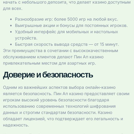
начать с небольшого депозита, что делает казино доступным
для всех.
Разнообразие игр: более 5000 игр на любой вкус.
Выигрышные акции и бонусы для постоянных игроков.
Удобный интерфейс для мобильных и настольных
устройств.
Быстрая скорость вывода средств — от 15 минут.
Эти преимущества в сочетании с высококачественным
обслуживанием клиентов делают Пин Ап казино
привлекательным местом для азартных игр.
Доверие и безопасность
Одним из важнейших аспектов выбора онлайн-казино
является безопасность. Пин Ап казино предоставляет своим
игрокам высокий уровень безопасности благодаря
использованию современных технологий шифрования
данных и строгим стандартам безопасности. Казино
обладает лицензией, что подтверждает его легальность и
надежность.