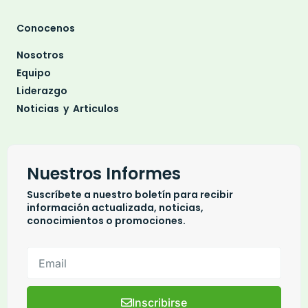
Conocenos
Nosotros
Equipo
Liderazgo
Noticias y Articulos
Nuestros Informes
Suscríbete a nuestro boletín para recibir
información actualizada, noticias,
conocimientos o promociones.
Inscribirse