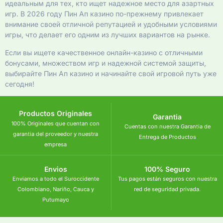
идеальным для тех, кто ищет надежное место для азартных
игр. В 2026 году Пин Ап казино по-прежнему привлекает
внимание своей отличной репутацией и удобными условиями
игры, что делает его одним из лучших вариантов на рынке.
Если вы ищете качественное онлайн-казино с отличными
бонусами, множеством игр и надежной системой защиты,
выбирайте Пин Ап казино и начинайте свой игровой путь уже
сегодня!
Productos Originales
Garantia
100% Originales que cuentan con
Cuentas con nuestra Garantia de
garantia del proveedor y nuestra
Entrega de Productos
empresa
Envios
100% Seguro
Enviamos a todo el Suroccidente
Tus pagos están seguros con nuestra
Colombiano, Nariño, Cauca y
red de seguridad privada.
Putumayo