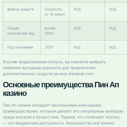
Вывод средств
Скорость
Н/Д
Н/Д
от 15 минут
Общее
Более
Н/Д
Н/Д
количество игр
5000
Год основания
2016
Н/Д
Н/Д
Изучив предложенные бонусы, вы сможете выбрать
наиболее выгодные варианты для привлечения
дополнительных средств на ваш игровой счет.
Основные преимущества Пин Ап
казино
Пин Ап казино обладает несколькими ключевыми
преимуществами, которые делают его популярным выбором
среди игроков в Казахстане. Первое, что отмечают игроки,
— это бюджетная доступность. Большинство игр можно