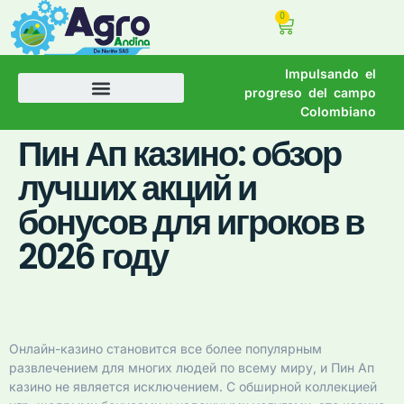
0
Impulsando el
progreso del campo
Colombiano
Пин Ап казино: обзор
лучших акций и
бонусов для игроков в
2026 году
Онлайн-казино становится все более популярным
развлечением для многих людей по всему миру, и Пин Ап
казино не является исключением. С обширной коллекцией