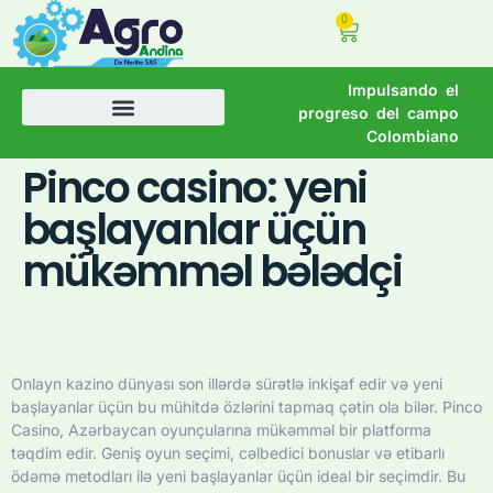
0
Impulsando el
progreso del campo
Colombiano
Pinco casino: yeni
başlayanlar üçün
mükəmməl bələdçi
Onlayn kazino dünyası son illərdə sürətlə inkişaf edir və yeni
başlayanlar üçün bu mühitdə özlərini tapmaq çətin ola bilər. Pinco
Casino, Azərbaycan oyunçularına mükəmməl bir platforma
təqdim edir. Geniş oyun seçimi, cəlbedici bonuslar və etibarlı
ödəmə metodları ilə yeni başlayanlar üçün ideal bir seçimdir. Bu