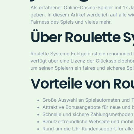
Als erfahrener Online-Casino-Spieler mit 17 J
geben. In diesem Artikel werde ich auf alle 
Fairness des Spiels und vieles mehr.
Über Roulette 
Roulette Systeme Echtgeld ist ein renommierte
verfügt über eine Lizenz der Glücksspielbehör
um seinen Spielern ein faires und sicheres Spi
Vorteile von Ro
Große Auswahl an Spielautomaten und T
Attraktive Bonusangebote für neue und 
Schnelle und sichere Zahlungsmethoden
Benutzerfreundliche Webseite und mobil
Rund um die Uhr Kundensupport für alle