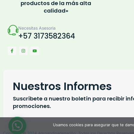
productos de la más alta
calidad»
Necesitas Asesoria
+57 3173582364
Nuestros Informes
Suscríbete a nuestro boletín para recibir i
promociones.
Usamos cookies para asegurar que te damos
Copyright © 2024 Agroandinadenariño, Todos los Derechos Reservad