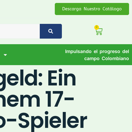
Descarga Nuestro Catálogo
0
Impulsando el progreso del
campo Colombiano
eld: Ein
inem 17-
o-Spieler