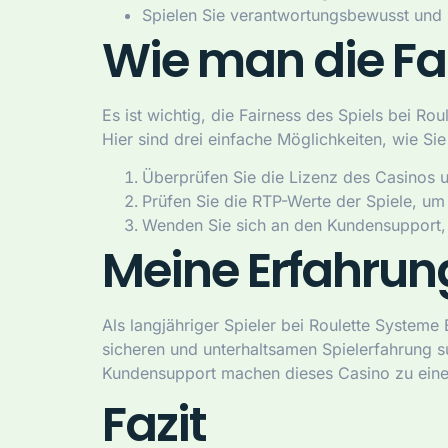
Spielen Sie verantwortungsbewusst und 
Wie man die Fai
Es ist wichtig, die Fairness des Spiels bei R
Hier sind drei einfache Möglichkeiten, wie Sie
Überprüfen Sie die Lizenz des Casinos 
Prüfen Sie die RTP-Werte der Spiele, um s
Wenden Sie sich an den Kundensupport, 
Meine Erfahrun
Als langjähriger Spieler bei Roulette Systeme
sicheren und unterhaltsamen Spielerfahrung s
Kundensupport machen dieses Casino zu eine
Fazit