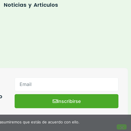
Noticias y Articulos
o
Inscribirse
 asumiremos que estás de acuerdo con ello.