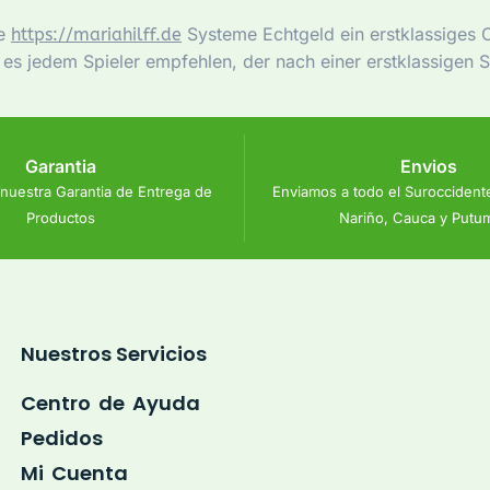
te
Systeme Echtgeld ein erstklassiges O
https://mariahilff.de
n es jedem Spieler empfehlen, der nach einer erstklassigen 
Garantia
Envios
nuestra Garantia de Entrega de
Enviamos a todo el Suroccident
Productos
Nariño, Cauca y Putu
Nuestros Servicios
Centro de Ayuda
Pedidos
Mi Cuenta