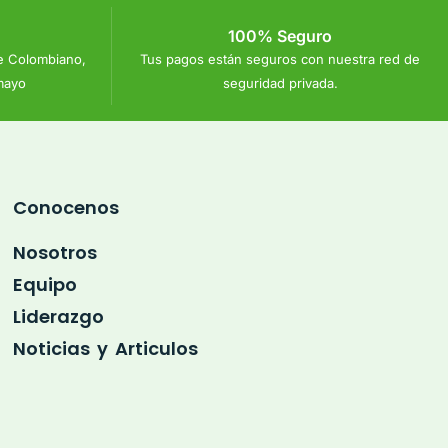
100% Seguro
e Colombiano,
Tus pagos están seguros con nuestra red de
mayo
seguridad privada.
Conocenos
Nosotros
Equipo
Liderazgo
Noticias y Articulos