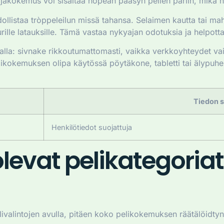
äjäkokemus voi sisältää nopean pääsyn pelien pariin, mikä 
ollistaa tròppeleilun missä tahansa. Selaimen kautta tai mah
uurille latauksille. Tämä vastaa nykyajan odotuksia ja helpott
lla: sivnake rikkoutumattomasti, vaikka verkkoyhteydet vaiht
likokemuksen olipa käytössä pöytäkone, tabletti tai älypuhe
Tiedon 
Henkilötiedot suojattuja
levat pelikategoriat 
ilivalintojen avulla, pitäen koko pelikokemuksen räätälöidtyn