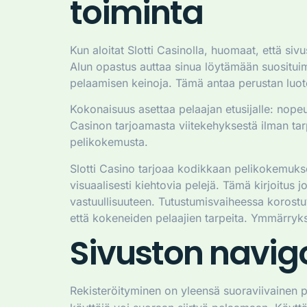
toiminta
Kun aloitat Slotti Casinolla, huomaat, että si
Alun opastus auttaa sinua löytämään suosituimm
pelaamisen keinoja. Tämä antaa perustan luot
Kokonaisuus asettaa pelaajan etusijalle: nopeus
Casinon tarjoamasta viitekehyksestä ilman tar
pelikokemusta.
Slotti Casino tarjoaa kodikkaan pelikokemuksen
visuaalisesti kiehtovia pelejä. Tämä kirjoitus
vastuullisuuteen. Tutustumisvaiheessa korostu
että kokeneiden pelaajien tarpeita. Ymmärryks
Sivuston navigo
Rekisteröityminen on yleensä suoraviivainen pr