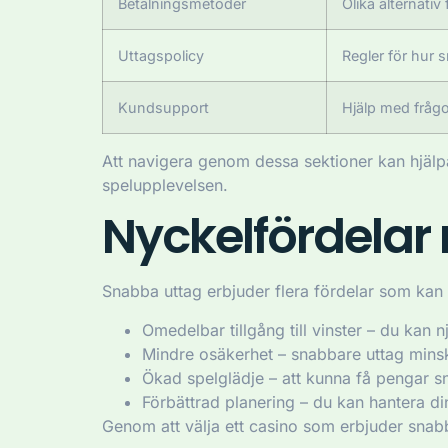
Betalningsmetoder
Olika alternativ
Uttagspolicy
Regler för hur 
Kundsupport
Hjälp med frågo
Att navigera genom dessa sektioner kan hjälpa s
spelupplevelsen.
Nyckelfördelar
Snabba uttag erbjuder flera fördelar som kan 
Omedelbar tillgång till vinster – du kan nj
Mindre osäkerhet – snabbare uttag minska
Ökad spelglädje – att kunna få pengar s
Förbättrad planering – du kan hantera din
Genom att välja ett casino som erbjuder snab