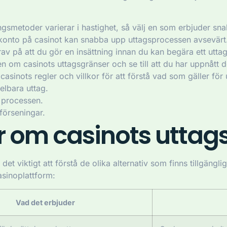
ngsmetoder varierar i hastighet, så välj en som erbjuder sn
t konto på casinot kan snabba upp uttagsprocessen avsevärt
 på att du gör en insättning innan du kan begära ett uttag, så
 om casinots uttagsgränser och se till att du har uppnått d
casinots regler och villkor för att förstå vad som gäller för 
elbara uttag.
i processen.
förseningar.
 om casinots uttags
et viktigt att förstå de olika alternativ som finns tillgängl
asinoplattform:
Vad det erbjuder