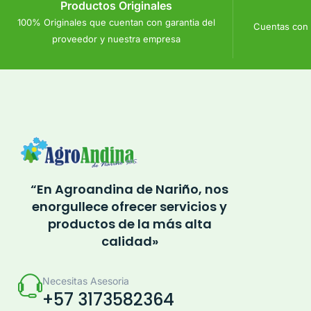
Productos Originales
100% Originales que cuentan con garantia del
Cuentas con 
proveedor y nuestra empresa
“En Agroandina de Nariño, nos
enorgullece ofrecer servicios y
productos de la más alta
calidad»
Necesitas Asesoria
+57 3173582364