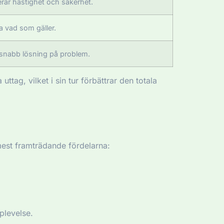
erar hastighet och säkerhet.
a vad som gäller.
 snabb lösning på problem.
tag, vilket i sin tur förbättrar den totala
mest framträdande fördelarna:
plevelse.