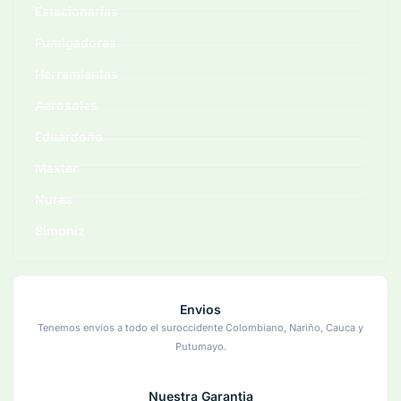
Estacionarias
Fumigadoras
Herramientas
Aerosoles
Eduardoño
Maxter
Nurex
Simoniz
Envios
Tenemos envios a todo el suroccidente Colombiano, Nariño, Cauca y
Putumayo.
Nuestra Garantia