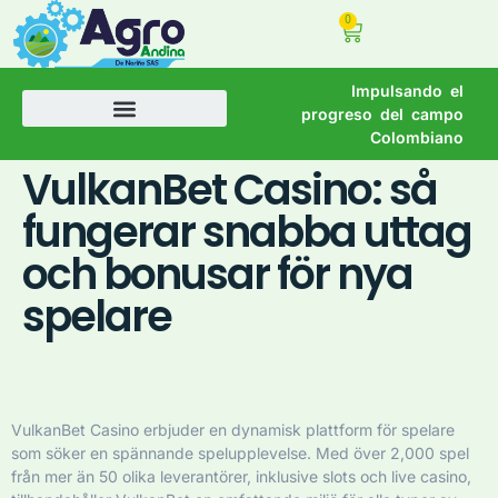
0
Impulsando el
progreso del campo
Colombiano
VulkanBet Casino: så
fungerar snabba uttag
och bonusar för nya
spelare
VulkanBet Casino erbjuder en dynamisk plattform för spelare
som söker en spännande spelupplevelse. Med över 2,000 spel
från mer än 50 olika leverantörer, inklusive slots och live casino,