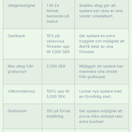
Uttagshastighet
1 till 24
Snabba uttag gör att
timmar
spelare kan njuta av sina
beroende på
vinster omedelbart.
metod
Cashback
10% på
Ger spelare en extra
veckovisa
trygghet och möjlighet att
förluster upp
återfå delar av sina
till 1,000 SEK
förluster.
Max uttag från
2,000 SEK
Möjliggör att spelare kan
gratissnurr
maximera sina vinster
från gratisspel.
Välkomstbonus
100% upp till
Lockar nya spelare med
5,000 SEK
en förmånlig start.
Gratissnurr
100 på första
Ger spelare möjlighet att
insättning
prova olika slotspel utan
extra kostnad.