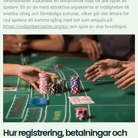
tillhandahåller VulkanBet en omfattande miljö för alla typer av
spelare. En av de mest attraktiva aspekterna är möjligheten till
snabba uttag och förmånliga bonusar, vilket gör det lättare för
nya spelare att komma igång med det som erbjuds på
och njuta av sina favoritspel.
https://vulkanbetcasino.org/sv/
Hur registrering, betalningar och