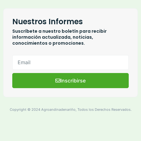
Nuestros Informes
Suscríbete a nuestro boletín para recibir
información actualizada, noticias,
conocimientos o promociones.
Inscribirse
Copyright © 2024 Agroandinadenariño, Todos los Derechos Reservados.
muslim-expansion-north-africa-affect-aksumit-allowed
read-excerpt-part-two-triflesmrs-hale-log-cabin-pattern
read-excerpt-case-waawaatesithink-way-ancestors