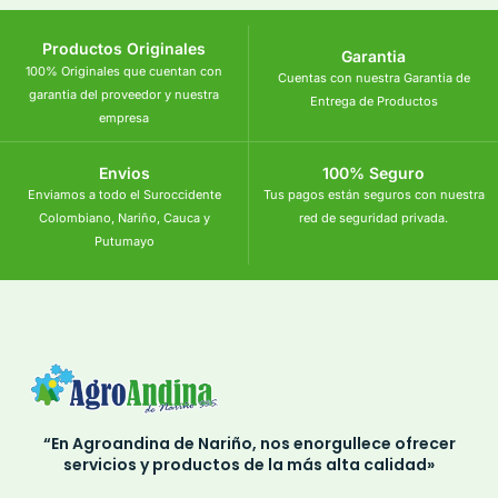
Productos Originales
Garantia
100% Originales que cuentan con
Cuentas con nuestra Garantia de
garantia del proveedor y nuestra
Entrega de Productos
empresa
Envios
100% Seguro
Enviamos a todo el Suroccidente
Tus pagos están seguros con nuestra
Colombiano, Nariño, Cauca y
red de seguridad privada.
Putumayo
“En Agroandina de Nariño, nos enorgullece ofrecer
servicios y productos de la más alta calidad»