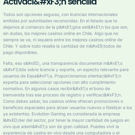
Activaci&#xF3;n sencilla
Todos son opciones seguras, con licencias internacionales
emitidas por autoridades reconocidas. En el listado que te
dejamos al comienzo de la p&#xE1;gina est&#xE1;n los que son,
sin dudas, los mejores casinos online en Chile. Algo que no
siempre se ve, ni siquiera entre los mejores casinos online de
Chile. Y sobre todo resalta la cantidad de m&#xE9;todos de
pago disponibles.
Falta, eso s&#xED;, una transparencia documental m&#xE1;s
s&#xF3;lida sobre licencia y soporte, un aspecto relevante para
usuarios de Espa&#xF1;a. Proporcionamos orientaci&#xF3;n
experta para seleccionar opciones con alto cumplimiento
normativo. En algunos casos recibir&#xE1;s el bono de
bienvenida tras ese proceso de registro y verificaci&#xF3;n.
Como debes saber, los casinos online ofrecen promociones o
beneficios especiales para atraer usuarios nuevos o fidelizar a los
ya existentes. Evolution Gaming es considerada la empresa
l&#xED;der del sector, por tener la mayor cantidad de juegos en
vivo que adem&#xE1;s son de gran calidad. Puedes vivir la
experiencia de casino en vivo desde una computadora o el