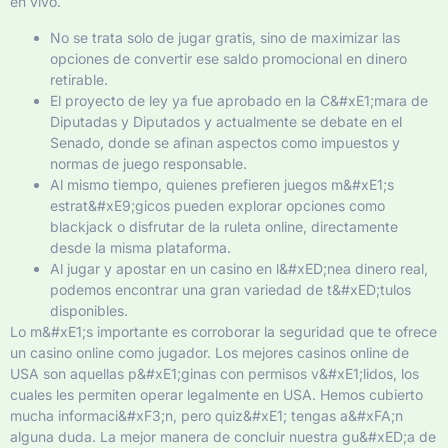
en vivo.
No se trata solo de jugar gratis, sino de maximizar las
opciones de convertir ese saldo promocional en dinero
retirable.
El proyecto de ley ya fue aprobado en la C&#xE1;mara de
Diputadas y Diputados y actualmente se debate en el
Senado, donde se afinan aspectos como impuestos y
normas de juego responsable.
Al mismo tiempo, quienes prefieren juegos m&#xE1;s
estrat&#xE9;gicos pueden explorar opciones como
blackjack o disfrutar de la ruleta online, directamente
desde la misma plataforma.
Al jugar y apostar en un casino en l&#xED;nea dinero real,
podemos encontrar una gran variedad de t&#xED;tulos
disponibles.
Lo m&#xE1;s importante es corroborar la seguridad que te ofrece
un casino online como jugador. Los mejores casinos online de
USA son aquellas p&#xE1;ginas con permisos v&#xE1;lidos, los
cuales les permiten operar legalmente en USA. Hemos cubierto
mucha informaci&#xF3;n, pero quiz&#xE1; tengas a&#xFA;n
alguna duda. La mejor manera de concluir nuestra gu&#xED;a de