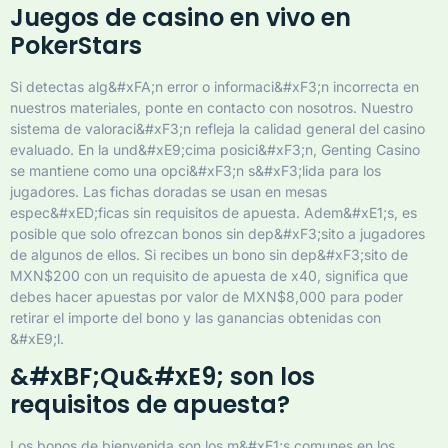
Juegos de casino en vivo en
PokerStars
Si detectas alg&#xFA;n error o informaci&#xF3;n incorrecta en
nuestros materiales, ponte en contacto con nosotros. Nuestro
sistema de valoraci&#xF3;n refleja la calidad general del casino
evaluado. En la und&#xE9;cima posici&#xF3;n, Genting Casino
se mantiene como una opci&#xF3;n s&#xF3;lida para los
jugadores. Las fichas doradas se usan en mesas
espec&#xED;ficas sin requisitos de apuesta. Adem&#xE1;s, es
posible que solo ofrezcan bonos sin dep&#xF3;sito a jugadores
de algunos de ellos. Si recibes un bono sin dep&#xF3;sito de
MXN$200 con un requisito de apuesta de x40, significa que
debes hacer apuestas por valor de MXN$8,000 para poder
retirar el importe del bono y las ganancias obtenidas con
&#xE9;l.
&#xBF;Qu&#xE9; son los
requisitos de apuesta?
Los bonos de bienvenida son los m&#xE1;s comunes en los