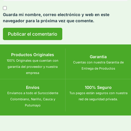
Guarda mi nombre, correo electrónico y web en este
navegador para la próxima vez que comente.
Productos Originales
Garantia
100% Originales que cuentan con
Cuentas con nuestra Garantia de
garantia del proveedor y nuestra
Entrega de Productos
empresa
Envios
100% Seguro
Enviamos a todo el Suroccidente
Tus pagos están seguros con nuestra
Colombiano, Nariño, Cauca y
red de seguridad privada.
Putumayo