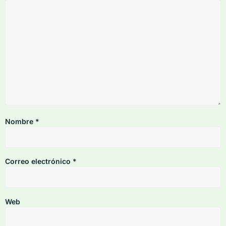
Nombre
*
Correo electrónico
*
Web