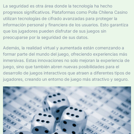
La seguridad es otra área donde la tecnología ha hecho
progresos significativos. Plataformas como Polla Chilena Casino
utilizan tecnologías de cifrado avanzadas para proteger la
información personal y financiera de los usuarios. Esto garantiza
que los jugadores pueden disfrutar de sus juegos sin
preocuparse por la seguridad de sus datos.
Además, la realidad virtual y aumentada están comenzando a
formar parte del mundo del juego, ofreciendo experiencias más
inmersivas. Estas innovaciones no solo mejoran la experiencia de
juego, sino que también abren nuevas posibilidades para el
desarrollo de juegos interactivos que atraen a diferentes tipos de
jugadores, creando un entorno de juego más atractivo y seguro.