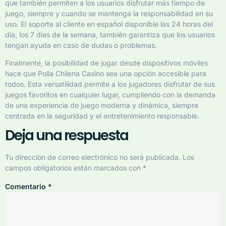
que también permiten a los usuarios disfrutar más tiempo de
juego, siempre y cuando se mantenga la responsabilidad en su
uso. El soporte al cliente en español disponible las 24 horas del
día, los 7 días de la semana, también garantiza que los usuarios
tengan ayuda en caso de dudas o problemas.
Finalmente, la posibilidad de jugar desde dispositivos móviles
hace que Polla Chilena Casino sea una opción accesible para
todos. Esta versatilidad permite a los jugadores disfrutar de sus
juegos favoritos en cualquier lugar, cumpliendo con la demanda
de una experiencia de juego moderna y dinámica, siempre
centrada en la seguridad y el entretenimiento responsable.
Deja una respuesta
Tu dirección de correo electrónico no será publicada.
Los
campos obligatorios están marcados con
*
Comentario
*