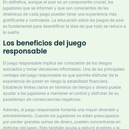
En definitiva, aunque el azar es un componente crucial, los
jugadores que se informan y que son conscientes de las
dinámicas de cada juego pueden tener una experiencia más
gratificante y controlada. La educación sobre los juegos de azar
es fundamental para desmitificar la idea de que todo se reduce a
la suerte.
Los beneficios del juego
responsable
El juego responsable implica ser consciente de los riesgos
asociados y tomar decisiones informadas. Una de las principales
ventajas del juego responsable es que permite disfrutar de la
experiencia sin poner en riesgo la estabilidad financiera.
Establecer límites claros en términos de tiempo y dinero puede
ayudar a los jugadores a mantener el control y disfrutar de su
pasatiempo sin consecuencias negativas.
Además, el juego responsable fomenta una mayor diversión y
entretenimiento. Cuando los jugadores no están preocupados
por perder grandes sumas de dinero, pueden concentrarse en
disfrutar del juego. Esto también ayuda a reducir el estrés y la