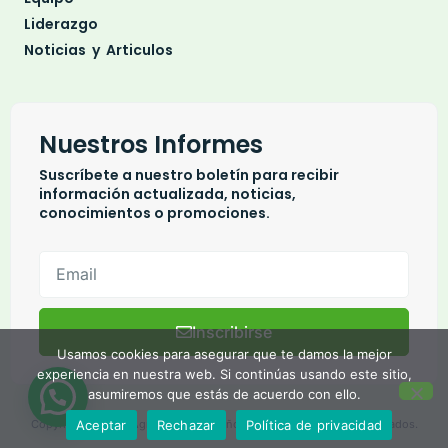
Liderazgo
Noticias y Articulos
Nuestros Informes
Suscríbete a nuestro boletín para recibir
información actualizada, noticias,
conocimientos o promociones.
Inscribirse
Usamos cookies para asegurar que te damos la mejor
experiencia en nuestra web. Si continúas usando este sitio,
asumiremos que estás de acuerdo con ello.
Aceptar
Rechazar
Política de privacidad
Copyright © 2024 Agroandinadenariño, Todos los Derechos Reservados.