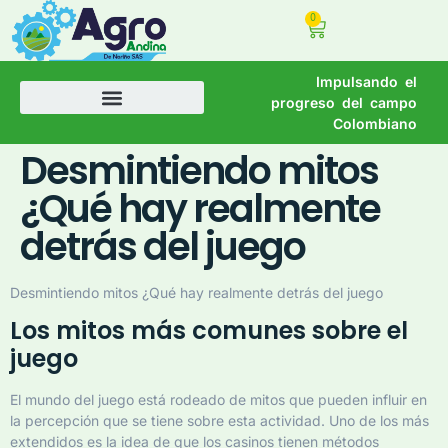
0
Impulsando el
progreso del campo
Colombiano
Desmintiendo mitos
¿Qué hay realmente
detrás del juego
Desmintiendo mitos ¿Qué hay realmente detrás del juego
Los mitos más comunes sobre el
juego
El mundo del juego está rodeado de mitos que pueden influir en
la percepción que se tiene sobre esta actividad. Uno de los más
extendidos es la idea de que los casinos tienen métodos