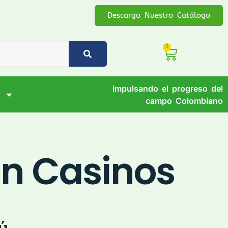
Descarga Nuestro Catálogo
0
Impulsando el progreso del
campo Colombiano
in Casinos