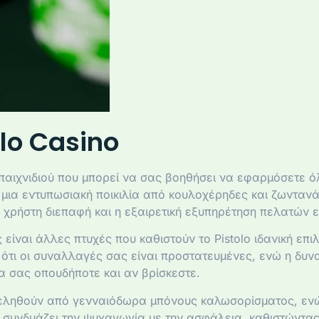
olo Casino
α παιχνιδιού που μπορεί να σας βοηθήσει να εφαρμόσετε
ι μια εντυπωσιακή ποικιλία από κουλοχέρηδες και ζωνταν
ν χρήστη διεπαφή και η εξαιρετική εξυπηρέτηση πελατών ε
είναι άλλες πτυχές που καθιστούν το Pistolo ιδανική επιλ
τι οι συναλλαγές σας είναι προστατευμένες, ενώ η δυνα
α σας οπουδήποτε και αν βρίσκεστε.
φεληθούν από γενναιόδωρα μπόνους καλωσορίσματος, εν
 συνδυάζει την ψυχαγωγία με την ασφάλεια, καθιστώντας 