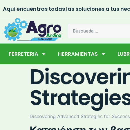
Aqui encuentras todas las soluciones a tus nec
FERRETERIA
HERRAMIENTAS
LUB
Discover
Strategies
Discovering Advanced Strategies for Success