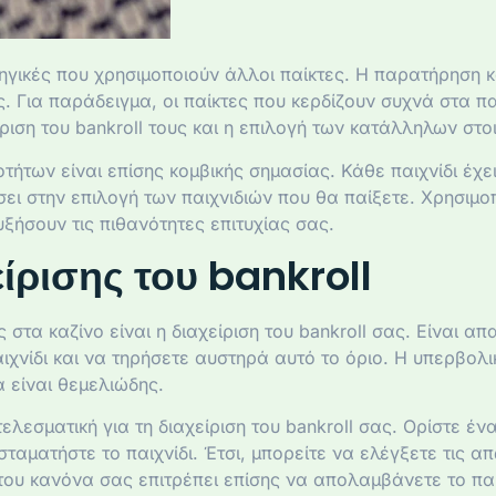
τηγικές που χρησιμοποιούν άλλοι παίκτες. Η παρατήρηση 
. Για παράδειγμα, οι παίκτες που κερδίζουν συχνά στα π
ριση του bankroll τους και η επιλογή των κατάλληλων στο
ήτων είναι επίσης κομβικής σημασίας. Κάθε παιχνίδι έχει 
ι στην επιλογή των παιχνιδιών που θα παίξετε. Χρησιμοπ
ήσουν τις πιθανότητες επιτυχίας σας.
ίρισης του bankroll
ας στα καζίνο είναι η διαχείριση του bankroll σας. Είναι 
ιχνίδι και να τηρήσετε αυστηρά αυτό το όριο. Η υπερβολ
α είναι θεμελιώδης.
τελεσματική για τη διαχείριση του bankroll σας. Ορίστε έ
σταματήστε το παιχνίδι. Έτσι, μπορείτε να ελέγξετε τις α
του κανόνα σας επιτρέπει επίσης να απολαμβάνετε το παι