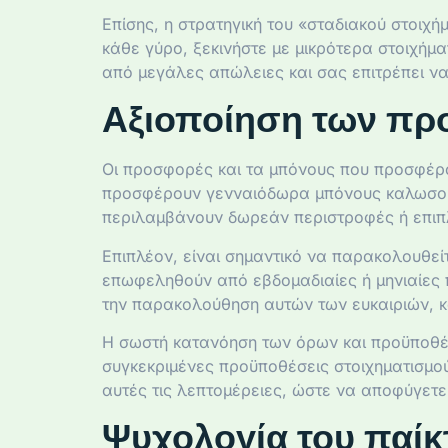
Επίσης, η στρατηγική του «σταδιακού στοιχή
κάθε γύρο, ξεκινήστε με μικρότερα στοιχήμ
από μεγάλες απώλειες και σας επιτρέπει να
Αξιοποίηση των πρ
Οι προσφορές και τα μπόνους που προσφέρουν
προσφέρουν γενναιόδωρα μπόνους καλωσορίσ
περιλαμβάνουν δωρεάν περιστροφές ή επιπλ
Επιπλέον, είναι σημαντικό να παρακολουθεί
επωφεληθούν από εβδομαδιαίες ή μηνιαίες 
την παρακολούθηση αυτών των ευκαιριών, κ
Η σωστή κατανόηση των όρων και προϋποθέσ
συγκεκριμένες προϋποθέσεις στοιχηματισμού
αυτές τις λεπτομέρειες, ώστε να αποφύγετ
Ψυχολογία του παίκ