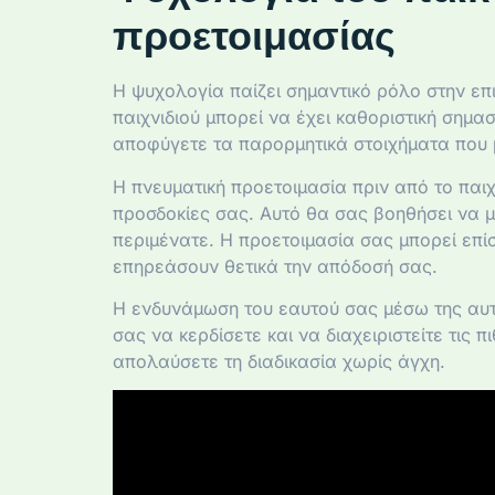
προετοιμασίας
Η ψυχολογία παίζει σημαντικό ρόλο στην επι
παιχνιδιού μπορεί να έχει καθοριστική σημ
αποφύγετε τα παρορμητικά στοιχήματα που 
Η πνευματική προετοιμασία πριν από το παιχν
προσδοκίες σας. Αυτό θα σας βοηθήσει να 
περιμένατε. Η προετοιμασία σας μπορεί επί
επηρεάσουν θετικά την απόδοσή σας.
Η ενδυνάμωση του εαυτού σας μέσω της αυτοε
σας να κερδίσετε και να διαχειριστείτε τις
απολαύσετε τη διαδικασία χωρίς άγχη.