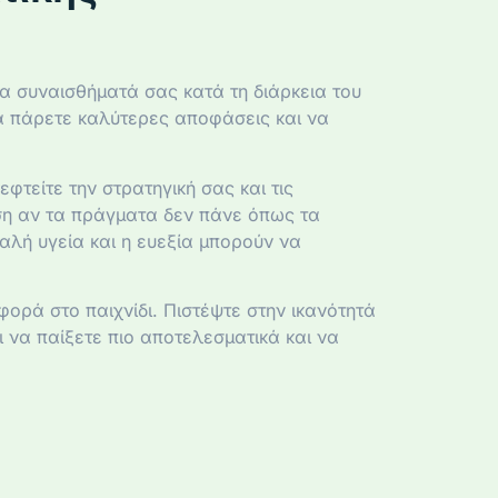
τα συναισθήματά σας κατά τη διάρκεια του
να πάρετε καλύτερες αποφάσεις και να
εφτείτε την στρατηγική σας και τις
ση αν τα πράγματα δεν πάνε όπως τα
αλή υγεία και η ευεξία μπορούν να
φορά στο παιχνίδι. Πιστέψτε στην ικανότητά
ι να παίξετε πιο αποτελεσματικά και να