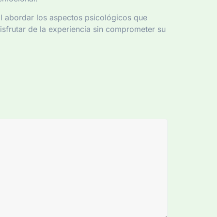
tal abordar los aspectos psicológicos que
sfrutar de la experiencia sin comprometer su