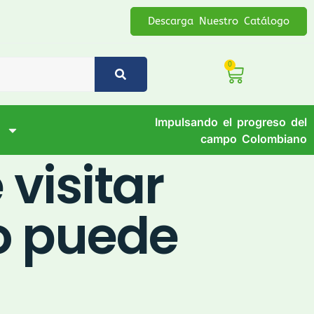
Descarga Nuestro Catálogo
0
Impulsando el progreso del
campo Colombiano
 visitar
no puede