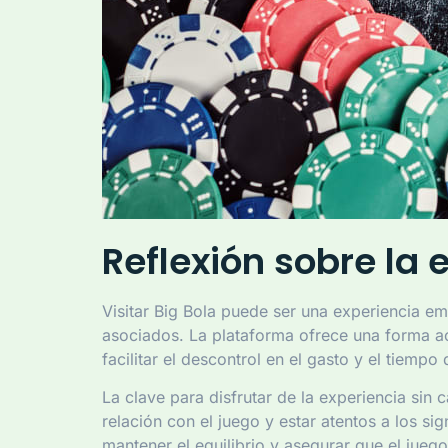
Reflexión sobre la 
Visitar Big Bola puede ser una experiencia em
asociados. La plataforma ofrece una forma ac
facilitar el descontrol en el gasto y el tiemp
La clave para disfrutar de la experiencia si
relación con el juego y estar atentos a los s
mantener el equilibrio y asegurar que el jueg