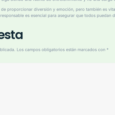
ial de proporcionar diversión y emoción, pero también es vi
 responsable es esencial para asegurar que todos puedan di
esta
blicada.
Los campos obligatorios están marcados con
*