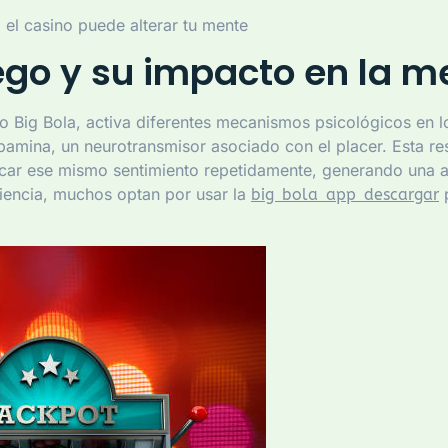
 el casino puede alterar tu mente
uego y su impacto en la m
mo Big Bola, activa diferentes mecanismos psicológicos en lo
opamina, un neurotransmisor asociado con el placer. Esta r
scar ese mismo sentimiento repetidamente, generando una a
riencia, muchos optan por usar la
p
big bola app descargar