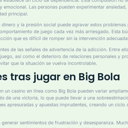
 y emocional. Las personas pueden experimentar ansiedad, 
dad principal.
 dinero y la presión social puede agravar estos problemas 
 comportamiento de juego cada vez más arriesgado. Esta b
cción que es difícil de romper sin la intervención adecuada
es de las señales de advertencia de la adicción. Entre ellas
juego, así como el deterioro de relaciones personales y pr
tar que la situación se vuelva incontrolable.
s tras jugar en Big Bola
en un casino en línea como Big Bola pueden variar ampliam
s de una victoria, lo que puede llevar a una sobreestimaci
nes apresuradas y apuestas imprudentes, creando un ciclo d
n generar sentimientos de frustración y desesperanza. Muc