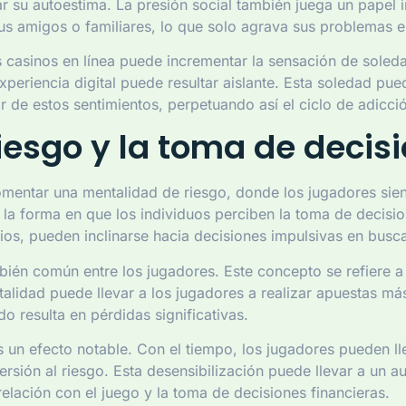
rar su autoestima. La presión social también juega un papel 
us amigos o familiares, lo que solo agrava sus problemas 
 casinos en línea puede incrementar la sensación de soleda
experiencia digital puede resultar aislante. Esta soledad pu
 de estos sentimientos, perpetuando así el ciclo de adicci
iesgo y la toma de decis
fomentar una mentalidad de riesgo, donde los jugadores si
 la forma en que los individuos perciben la toma de decisio
ios, pueden inclinarse hacia decisiones impulsivas en bus
bién común entre los jugadores. Este concepto se refiere a
talidad puede llevar a los jugadores a realizar apuestas m
o resulta en pérdidas significativas.
es un efecto notable. Con el tiempo, los jugadores pueden l
ersión al riesgo. Esta desensibilización puede llevar a un 
lación con el juego y la toma de decisiones financieras.