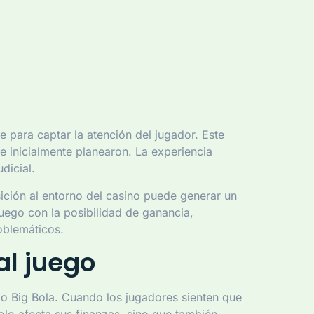
e para captar la atención del jugador. Este
e inicialmente planearon. La experiencia
dicial.
sición al entorno del casino puede generar un
uego con la posibilidad de ganancia,
oblemáticos.
al juego
mo Big Bola. Cuando los jugadores sienten que
olo afecta sus finanzas, sino que también