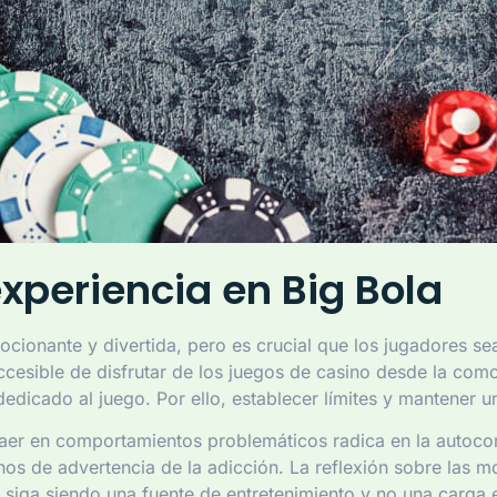
experiencia en Big Bola
ocionante y divertida, pero es crucial que los jugadores se
cesible de disfrutar de los juegos de casino desde la com
o dedicado al juego. Por ello, establecer límites y mantener
n caer en comportamientos problemáticos radica en la autoc
ignos de advertencia de la adicción. La reflexión sobre las 
o siga siendo una fuente de entretenimiento y no una carga