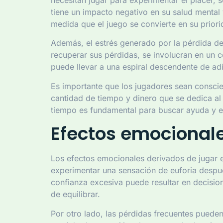
tiene un impacto negativo en su salud mental
medida que el juego se convierte en su priori
Además, el estrés generado por la pérdida de
recuperar sus pérdidas, se involucran en un
puede llevar a una espiral descendente de adi
Es importante que los jugadores sean conscient
cantidad de tiempo y dinero que se dedica al 
tiempo es fundamental para buscar ayuda y evi
Efectos emocionale
Los efectos emocionales derivados de jugar 
experimentar una sensación de euforia despué
confianza excesiva puede resultar en decisio
de equilibrar.
Por otro lado, las pérdidas frecuentes puede