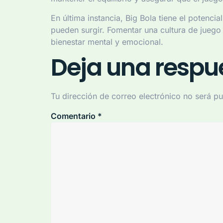
En última instancia, Big Bola tiene el potenc
pueden surgir. Fomentar una cultura de juego
bienestar mental y emocional.
Deja una respu
Tu dirección de correo electrónico no será pu
Comentario
*