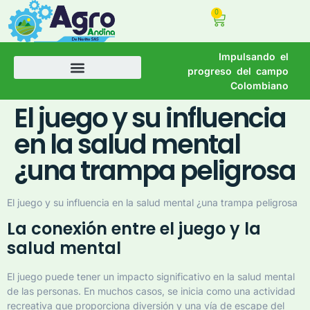
0
Impulsando el
progreso del campo
Colombiano
El juego y su influencia
en la salud mental
¿una trampa peligrosa
El juego y su influencia en la salud mental ¿una trampa peligrosa
La conexión entre el juego y la
salud mental
El juego puede tener un impacto significativo en la salud mental
de las personas. En muchos casos, se inicia como una actividad
recreativa que proporciona diversión y una vía de escape del