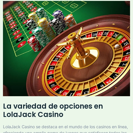
La variedad de opciones en
LolaJack Casino
LolaJack Casino se destaca en el mundo de los casinos en línea,
ofreciendo una amplia gama de juegos que satisfacen todos los