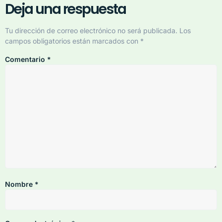
Deja una respuesta
Tu dirección de correo electrónico no será publicada.
Los
campos obligatorios están marcados con
*
Comentario
*
Nombre
*