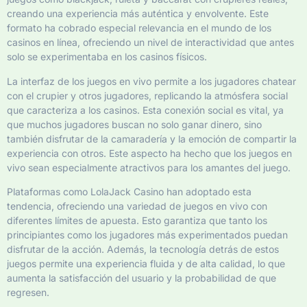
creando una experiencia más auténtica y envolvente. Este
formato ha cobrado especial relevancia en el mundo de los
casinos en línea, ofreciendo un nivel de interactividad que antes
solo se experimentaba en los casinos físicos.
La interfaz de los juegos en vivo permite a los jugadores chatear
con el crupier y otros jugadores, replicando la atmósfera social
que caracteriza a los casinos. Esta conexión social es vital, ya
que muchos jugadores buscan no solo ganar dinero, sino
también disfrutar de la camaradería y la emoción de compartir la
experiencia con otros. Este aspecto ha hecho que los juegos en
vivo sean especialmente atractivos para los amantes del juego.
Plataformas como LolaJack Casino han adoptado esta
tendencia, ofreciendo una variedad de juegos en vivo con
diferentes límites de apuesta. Esto garantiza que tanto los
principiantes como los jugadores más experimentados puedan
disfrutar de la acción. Además, la tecnología detrás de estos
juegos permite una experiencia fluida y de alta calidad, lo que
aumenta la satisfacción del usuario y la probabilidad de que
regresen.