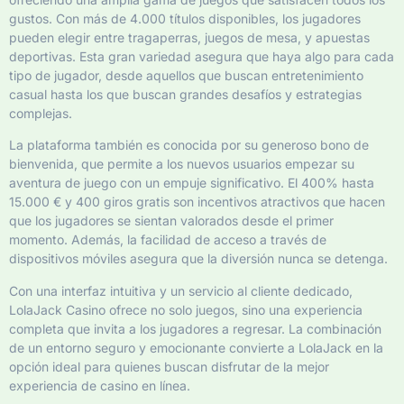
gustos. Con más de 4.000 títulos disponibles, los jugadores
pueden elegir entre tragaperras, juegos de mesa, y apuestas
deportivas. Esta gran variedad asegura que haya algo para cada
tipo de jugador, desde aquellos que buscan entretenimiento
casual hasta los que buscan grandes desafíos y estrategias
complejas.
La plataforma también es conocida por su generoso bono de
bienvenida, que permite a los nuevos usuarios empezar su
aventura de juego con un empuje significativo. El 400% hasta
15.000 € y 400 giros gratis son incentivos atractivos que hacen
que los jugadores se sientan valorados desde el primer
momento. Además, la facilidad de acceso a través de
dispositivos móviles asegura que la diversión nunca se detenga.
Con una interfaz intuitiva y un servicio al cliente dedicado,
LolaJack Casino ofrece no solo juegos, sino una experiencia
completa que invita a los jugadores a regresar. La combinación
de un entorno seguro y emocionante convierte a LolaJack en la
opción ideal para quienes buscan disfrutar de la mejor
experiencia de casino en línea.