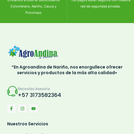
Enviamos a todo el Suroccidente
Tus pagos están seguros con nuestra
Colombiano, Nariño, Cauca y
red de seguridad privada.
Putumayo
“En Agroandina de Nariño, nos enorgullece ofrecer
servicios y productos de la más alta calidad»
Necesitas Asesoria
+57 3173582364
Nuestros Servicios