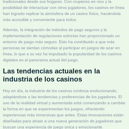
tradicionales desde sus hogares. Con crupieres en vivo y la
posibilidad de interactuar con otros jugadores, los casinos en línea
han logrado replicar la atmósfera de un casino físico, haciéndola
más accesible y conveniente para todos.
Además, la integración de métodos de pago seguros y la
implementación de regulaciones estrictas han proporcionado un
entorno de juego más seguro. Esto ha contribuido a que más
personas se sientan cómodas al participar en juegos de azar en
línea, lo que a su vez ha impulsado la popularidad de los casinos
digitales en el panorama actual del juego.
Las tendencias actuales en la
industria de los casinos
Hoy en día, la industria de los casinos continúa evolucionando,
adaptándose a las tendencias y preferencias de los jugadores. El
uso de la realidad virtual y aumentada está comenzando a cambiar
la forma en que se experimentan los juegos, ofreciendo
experiencias más inmersivas que antes. Estas innovaciones están
diseñadas para atraer a una nueva generación de jugadores que
buscan una experiencia de juego única y emocionante.