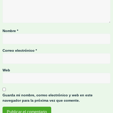
Nombre
*
Correo electrónico
*
Web
Guarda mi nombre, correo electrónico y web en este
navegador para la próxima vez que comente.