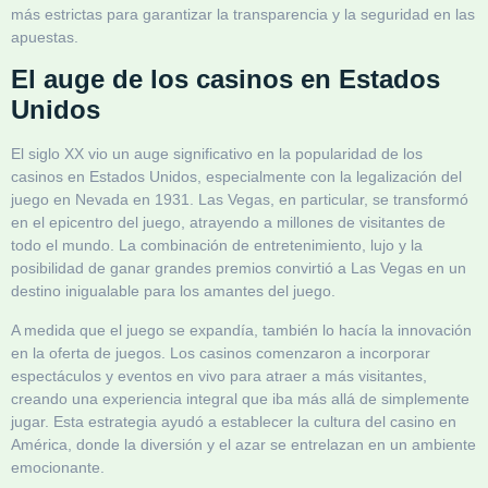
más estrictas para garantizar la transparencia y la seguridad en las
apuestas.
El auge de los casinos en Estados
Unidos
El siglo XX vio un auge significativo en la popularidad de los
casinos en Estados Unidos, especialmente con la legalización del
juego en Nevada en 1931. Las Vegas, en particular, se transformó
en el epicentro del juego, atrayendo a millones de visitantes de
todo el mundo. La combinación de entretenimiento, lujo y la
posibilidad de ganar grandes premios convirtió a Las Vegas en un
destino inigualable para los amantes del juego.
A medida que el juego se expandía, también lo hacía la innovación
en la oferta de juegos. Los casinos comenzaron a incorporar
espectáculos y eventos en vivo para atraer a más visitantes,
creando una experiencia integral que iba más allá de simplemente
jugar. Esta estrategia ayudó a establecer la cultura del casino en
América, donde la diversión y el azar se entrelazan en un ambiente
emocionante.