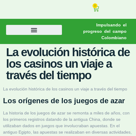
0
Impulsando el
progreso del campo
Colombiano
La evolución histórica de
los casinos un viaje a
través del tiempo
La evolución histórica de los casinos un viaje a través del tiempo
Los orígenes de los juegos de azar
La historia de los juegos de azar se remonta a miles de años, con
los primeros registros datando de la antigua China, donde se
utilizaban dados en juegos que involucraban apuestas. En el
antiguo Egipto, las apuestas se realizaban en diversas actividades,