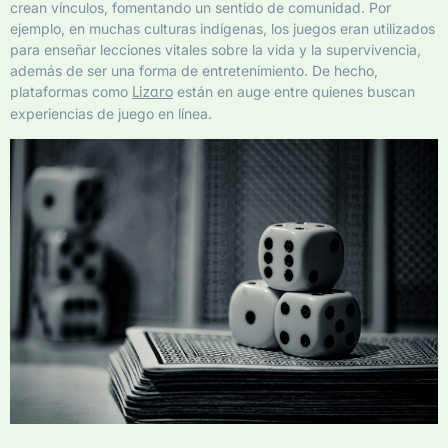
crean vínculos, fomentando un sentido de comunidad. Por
ejemplo, en muchas culturas indígenas, los juegos eran utilizados
para enseñar lecciones vitales sobre la vida y la supervivencia,
además de ser una forma de entretenimiento. De hecho,
plataformas como
están en auge entre quienes buscan
Lizaro
experiencias de juego en línea.