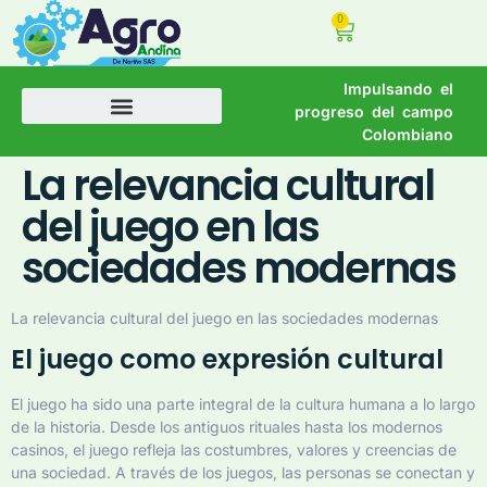
0
Impulsando el
progreso del campo
Colombiano
La relevancia cultural
del juego en las
sociedades modernas
La relevancia cultural del juego en las sociedades modernas
El juego como expresión cultural
El juego ha sido una parte integral de la cultura humana a lo largo
de la historia. Desde los antiguos rituales hasta los modernos
casinos, el juego refleja las costumbres, valores y creencias de
una sociedad. A través de los juegos, las personas se conectan y