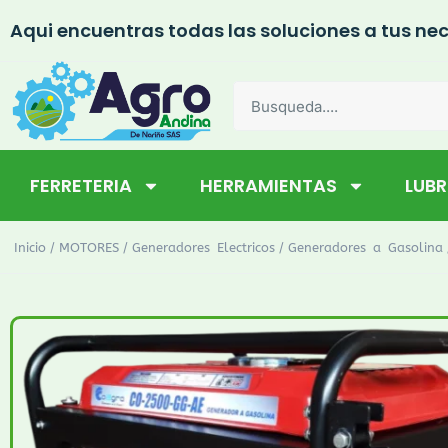
Aqui encuentras todas las soluciones a tus nec
FERRETERIA
HERRAMIENTAS
LUB
/
/
/
Inicio
MOTORES
Generadores Electricos
Generadores a Gasolina