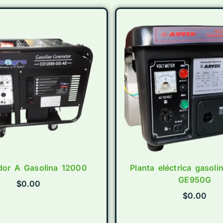
dor A Gasolina 12000
Planta eléctrica gasol
GE950G
$
0.00
$
0.00