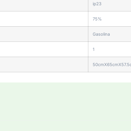
ip23
75%
Gasolina
1
50cmX65cmX57.5