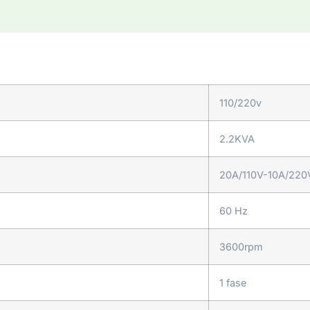
110/220v
2.2KVA
20A/110V-10A/220
60 Hz
3600rpm
1 fase