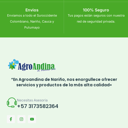
Envios
100% Seguro
Enviamos a todo el Suroccidente
Tus pagos están seguros con nuestra
Colombiano, Nariño, Cauca y
red de seguridad privada.
Putumayo
“En Agroandina de Nariño, nos enorgullece ofrecer
servicios y productos de la más alta calidad»
Necesitas Asesoria
+57 3173582364