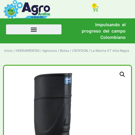
0
Impulsando el
progreso del campo
Colombiano
/
/
/
/
/ La Macha XT Alta Negra
Inicio
HERRAMIENTAS
Agricolas
Botas
CROYDON