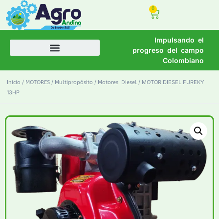
0
Impulsando el
progreso del campo
Colombiano
/
/
/
/ MOTOR DIESEL FUREKY
Inicio
MOTORES
Multipropósito
Motores Diesel
13HP