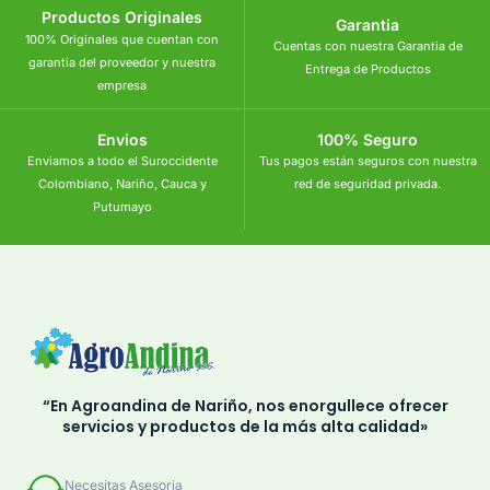
Productos Originales
Garantia
100% Originales que cuentan con
Cuentas con nuestra Garantia de
garantia del proveedor y nuestra
Entrega de Productos
empresa
Envios
100% Seguro
Enviamos a todo el Suroccidente
Tus pagos están seguros con nuestra
Colombiano, Nariño, Cauca y
red de seguridad privada.
Putumayo
“En Agroandina de Nariño, nos enorgullece ofrecer
servicios y productos de la más alta calidad»
Necesitas Asesoria