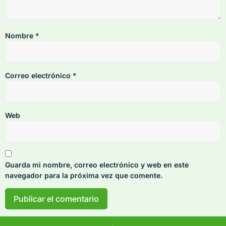
Nombre
*
Correo electrónico
*
Web
Guarda mi nombre, correo electrónico y web en este
navegador para la próxima vez que comente.