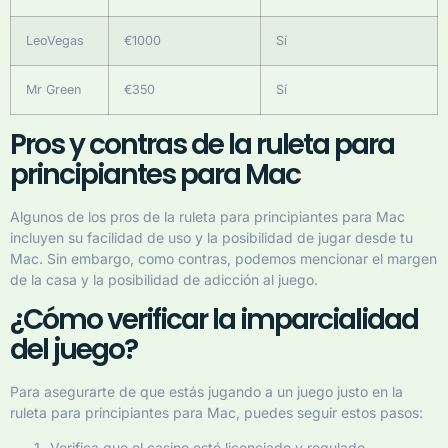
LeoVegas
€1000
Sí
Mr Green
€350
Sí
Pros y contras de la ruleta para
principiantes para Mac
Algunos de los pros de la ruleta para principiantes para Mac
incluyen su facilidad de uso y la posibilidad de jugar desde tu
Mac. Sin embargo, como contras, podemos mencionar el margen
de la casa y la posibilidad de adicción al juego.
¿Cómo verificar la imparcialidad
del juego?
Para asegurarte de que estás jugando a un juego justo en la
ruleta para principiantes para Mac, puedes seguir estos pasos:
Verifica que el casino esté licenciado y regulado