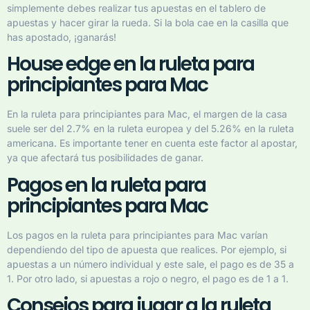
simplemente debes realizar tus apuestas en el tablero de
apuestas y hacer girar la rueda. Si la bola cae en la casilla que
has apostado, ¡ganarás!
House edge en la ruleta para
principiantes para Mac
En la ruleta para principiantes para Mac, el margen de la casa
suele ser del 2.7% en la ruleta europea y del 5.26% en la ruleta
americana. Es importante tener en cuenta este factor al apostar,
ya que afectará tus posibilidades de ganar.
Pagos en la ruleta para
principiantes para Mac
Los pagos en la ruleta para principiantes para Mac varían
dependiendo del tipo de apuesta que realices. Por ejemplo, si
apuestas a un número individual y este sale, el pago es de 35 a
1. Por otro lado, si apuestas a rojo o negro, el pago es de 1 a 1.
Consejos para jugar a la ruleta