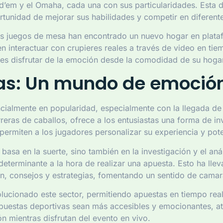
d’em y el Omaha, cada una con sus particularidades. Esta di
rtunidad de mejorar sus habilidades y competir en diferente
os juegos de mesa han encontrado un nuevo hogar en plataf
 interactuar con crupieres reales a través de video en tie
ores disfrutar de la emoción desde la comodidad de su hoga
as: Un mundo de emoció
ialmente en popularidad, especialmente con la llegada de 
reras de caballos, ofrece a los entusiastas una forma de in
 permiten a los jugadores personalizar su experiencia y po
basa en la suerte, sino también en la investigación y el anál
determinante a la hora de realizar una apuesta. Esto ha ll
, consejos y estrategias, fomentando un sentido de camara
lucionado este sector, permitiendo apuestas en tiempo real
 apuestas deportivas sean más accesibles y emocionantes, 
n mientras disfrutan del evento en vivo.