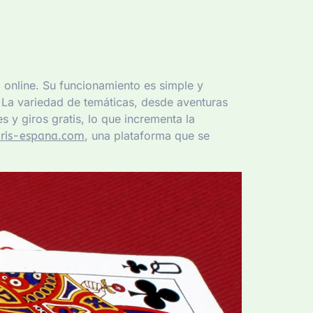
 online. Su funcionamiento es simple y
 La variedad de temáticas, desde aventuras
s y giros gratis, lo que incrementa la
, una plataforma que se
aris-espana.com