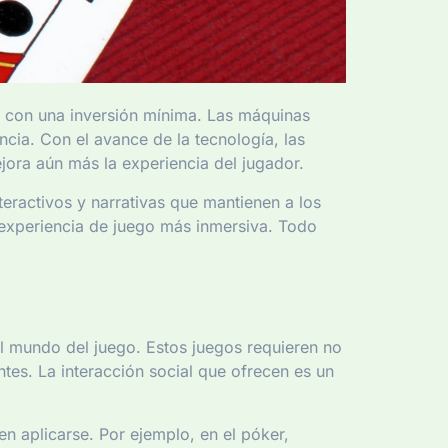
os con una inversión mínima. Las máquinas
ncia. Con el avance de la tecnología, las
jora aún más la experiencia del jugador.
teractivos y narrativas que mantienen a los
experiencia de juego más inmersiva. Todo
l mundo del juego. Estos juegos requieren no
ntes. La interacción social que ofrecen es un
en aplicarse. Por ejemplo, en el póker,