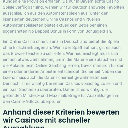
Kunden eine Provision erhalten. Da nur in Bayern echte Casino
Spiele verfügbar sind, wählen wir für deutschlandweite Favoriten
ausschließlich aus den Automatenspielen aus. Unter den
lizenzierten deutschen Online Casinos und virtuellen
Automatenspielseiten bietet aktuell kein Betreiber einen
sogenannten No Deposit Bonus in Form von Bonusgeld an.
Ein Online Casino ohne Lizenz in Deutschland bietet die Spiele
ohne Einschränkungen an. Wenn der Spaß aufhört, gilt es auch
das Browserfenster zu schließen. Wer neu einsteigt muss sich
einfach etwas Zeit nehmen, um in die Materie einzutauchen und
die Abläufe beim Online Gambling lernen, bevor man sich für den
einen oder anderen Anbieter entscheidet. Sicherheit Neben der
Lizenz muss auch die Datensicherheit gewährleistet sein.
Dennoch ist es wichtig bei neuen Casinos vorsichtig zu sein und
ein paar Sachen zu überprüfen. Daher ist es wichtig, die
geltenden Mindest- und Maximalbeträge für Auszahlungen in
den Casino-AGB zu überprüfen.
Anhand dieser Kriterien bewerten
wir Casinos mit schneller