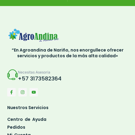
“En Agroandina de Nariño, nos enorgullece ofrecer
servicios y productos de la más alta calidad»
Necesitas Asesoria
+57 3173582364
Nuestros Servicios
Centro de Ayuda
Pedidos
Mi Cuenta