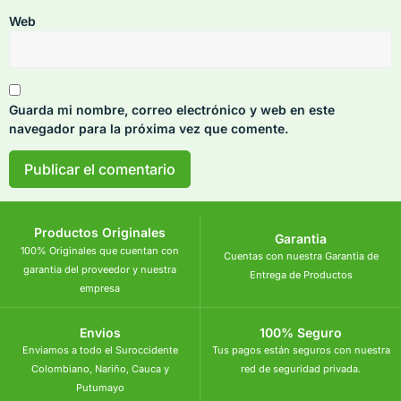
Web
Guarda mi nombre, correo electrónico y web en este
navegador para la próxima vez que comente.
Productos Originales
Garantia
100% Originales que cuentan con
Cuentas con nuestra Garantia de
garantia del proveedor y nuestra
Entrega de Productos
empresa
Envios
100% Seguro
Enviamos a todo el Suroccidente
Tus pagos están seguros con nuestra
Colombiano, Nariño, Cauca y
red de seguridad privada.
Putumayo