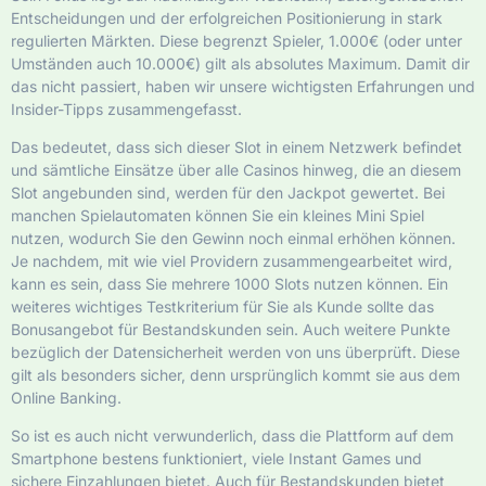
Entscheidungen und der erfolgreichen Positionierung in stark
regulierten Märkten. Diese begrenzt Spieler, 1.000€ (oder unter
Umständen auch 10.000€) gilt als absolutes Maximum. Damit dir
das nicht passiert, haben wir unsere wichtigsten Erfahrungen und
Insider-Tipps zusammengefasst.
Das bedeutet, dass sich dieser Slot in einem Netzwerk befindet
und sämtliche Einsätze über alle Casinos hinweg, die an diesem
Slot angebunden sind, werden für den Jackpot gewertet. Bei
manchen Spielautomaten können Sie ein kleines Mini Spiel
nutzen, wodurch Sie den Gewinn noch einmal erhöhen können.
Je nachdem, mit wie viel Providern zusammengearbeitet wird,
kann es sein, dass Sie mehrere 1000 Slots nutzen können. Ein
weiteres wichtiges Testkriterium für Sie als Kunde sollte das
Bonusangebot für Bestandskunden sein. Auch weitere Punkte
bezüglich der Datensicherheit werden von uns überprüft. Diese
gilt als besonders sicher, denn ursprünglich kommt sie aus dem
Online Banking.
So ist es auch nicht verwunderlich, dass die Plattform auf dem
Smartphone bestens funktioniert, viele Instant Games und
sichere Einzahlungen bietet. Auch für Bestandskunden bietet