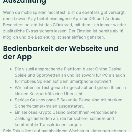
Auszahlung
Wenn du mobil spielen möchtest, bist du ebenfalls gut versorgt,
denn Löwen Play bietet eine eigene App für iOS und Android.
Besonders beliebt ist das Glücksrad, mit dem sich immer wieder
zusätzliche Extras sichern lassen. Der Einstieg ist bereits ab 1€
möglich und die Bedienung ist sehr einfach gehalten.
Bedienbarkeit der Webseite und
der App
Die visuell ansprechende Plattform bietet Online Casino
Spiele und Sportwetten an und ist sowohl für PC als auch
für mobiles Spielen auf dem Smartphone optimiert.
Wir haben im Test genau hingeschaut und geben Ihnen in
kleinen Kurzporträts eine Übersicht.
Seriöse Casinos ohne 5 Sekunde Pause sind mit starken
Sicherheitsmerkmalen ausgestattet.
Ein seriöses Krypto Casino bietet Ihnen verschiedene
Zahlungsmethoden an, die für sichere, schnelle und
komfortable Transaktionen sorgen.
Sein Fokus liegt auf nachhaltigem Wachstum, datengetriebenen