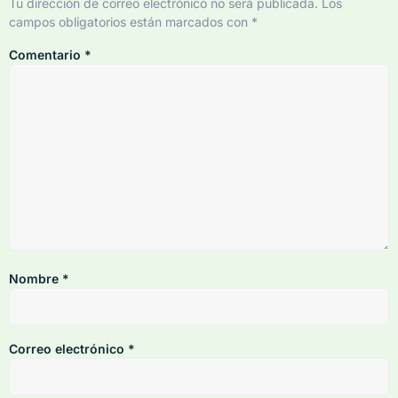
Tu dirección de correo electrónico no será publicada.
Los
campos obligatorios están marcados con
*
Comentario
*
Nombre
*
Correo electrónico
*